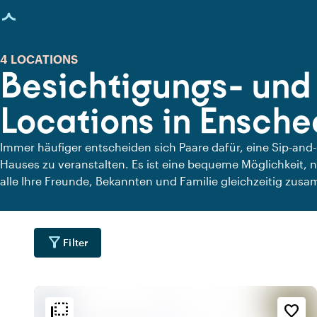
eite geladen
4 LOCATIONS
Besichtigungs- und 
Locations in Ensch
Immer häufiger entscheiden sich Paare dafür, eine Sip-and
Hauses zu veranstalten. Es ist eine bequeme Möglichkeit, 
alle Ihre Freunde, Bekannten und Familie gleichzeitig zu
Sie die schönsten Locations für eine Sip-and-See-Party in 
filter_alt
Filter
flip_to_back
flip_to_back
Lage
Ambiente und Ästhetik
Erreichbarkeit und Lag
favorite_border