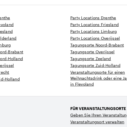
enthe
Party Locations Drenthe
evoland
Party Locations Friesland
iesland
Party Locations Limburg
elderland
Party Locations Overijssel
imburg
Tagungsorte Noord-Brabant
oord-Brabant
Tagungsorte Overijssel
oord-Holland
Tagungsorte Zeeland
erijssel
Tagungsorte Zuid-Holland
recht
Veranstaltungsorte für einen
Weihnachtsdrink oder eine Ja
id-Holland
in Flevoland
FÜR VERANSTALTUNGSORTE
Geben Sie Ihren Veranstaltun
Veranstaltungsort verwalten