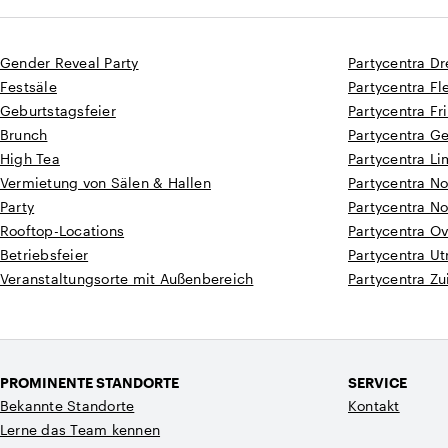
Gender Reveal Party
Partycentra Dr
Festsäle
Partycentra Fl
Geburtstagsfeier
Partycentra Fr
Brunch
Partycentra G
High Tea
Partycentra L
Vermietung von Sälen & Hallen
Partycentra N
Party
Partycentra N
Rooftop-Locations
Partycentra Ov
Betriebsfeier
Partycentra Ut
Veranstaltungsorte mit Außenbereich
Partycentra Zu
PROMINENTE STANDORTE
SERVICE
Bekannte Standorte
Kontakt
Lerne das Team kennen