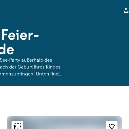
,
perso
Feier-
ede
-See-Party außerhalb des
nach der Geburt Ihres Kindes
sammenzubringen. Unten finden
Enschede.
flip_to_back
flip_to_back
e
Ambiente und Ästhetik
Erreichbarkeit und Lage
favorite_border