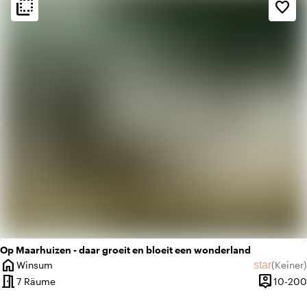
flip_to_back
flip_to_back
Ambiente und Ästhetik
favorite_border
info
Ländlich
info
Skandinavisch
Op Maarhuizen - daar groeit en bloeit een wonderland
home
star
Winsum
(
Keiner
)
Ort
Keine Bew
meeting_room
person_pin
7 Räume
10-200
Kapazität