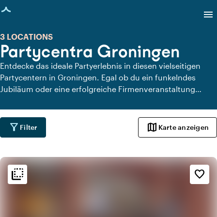
eite geladen
menu
3 LOCATIONS
Partycentra Groningen
Entdecke das ideale Partyerlebnis in diesen vielseitigen
Partycentern in Groningen. Egal ob du ein funkelndes
Jubiläum oder eine erfolgreiche Firmenveranstaltung
planst, all diese Partyzentren bieten die perfekte
Umgebung. Erkunde jetzt die Möglichkeiten und verwandle
dein nächstes Event in einen festlichen Erfolg!
filter_alt
map
Filter
Karte anzeigen
flip_to_back
flip_to_back
Ambiente und Ästhetik
favorite_border
style
Hotel Chic
info
Trendig