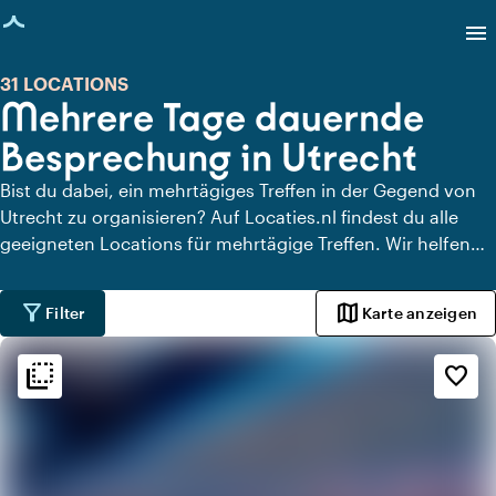
eite geladen
menu
31 LOCATIONS
Mehrere Tage dauernde
Besprechung in Utrecht
Bist du dabei, ein mehrtägiges Treffen in der Gegend von
Utrecht zu organisieren? Auf Locaties.nl findest du alle
geeigneten Locations für mehrtägige Treffen. Wir helfen
dir dabei, Schulungs- und Tagungsorte mit
Übernachtungsmöglichkeiten in Utrecht zu finden, aber
filter_alt
map
Filter
Karte anzeigen
auch größere Locations für eine Veranstaltung, Konferenz
oder Mitarbeiterfeier mit Übernachtungsmöglichkeiten in
flip_to_back
flip_to_back
Ambiente und Ästhetik
favorite_border
direkter Umgebung von Utrecht.
style
Hotel Chic
info
Trendig