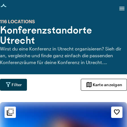
eite geladen
menu
116 LOCATIONS
Konferenzstandorte
Utrecht
Wirst du eine Konferenz in Utrecht organisieren? Sieh dir
an, vergleiche und finde ganz einfach die passenden
Konferenzräume für deine Konferenz in Utrecht.
Locaties.nl hilft dir dabei, schnell und unkompliziert einen
Konferenzort in Utrecht zu finden. Unten findest du die
Konferenzräume in Utrecht.
filter_alt
map
Filter
Karte anzeigen
flip_to_back
flip_to_back
Ambiente und Ästhetik
favorite_border
info
Bunt
info
Trendig