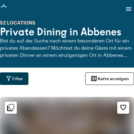
eite geladen
menu
52 LOCATIONS
Private Dining in Abbenes
Bist du auf der Suche nach einem besonderen Ort für ein
privates Abendessen? Möchtest du deine Gäste mit einem
privaten Dinner an einem einzigartigen Ort in Abbenes
überraschen? Auf Locaties.nl findest du schnell und
einfach alle Locations in Abbenes, an denen du in aller
Ruhe dinieren kannst. Schau dir alle privaten Dining-
filter_alt
map
Filter
Karte anzeigen
Locations für ein köstliches privates Dinner an.
flip_to_back
flip_to_back
Ambiente und Ästhetik
favorite_border
spa
Botanisch
park
Urban Jungle