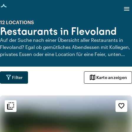
eite geladen
menu
12 LOCATIONS
Restaurants in Flevoland
Auf der Suche nach einer Übersicht aller Restaurants in
Flevoland? Egal ob gemütliches Abendessen mit Kollegen,
privates Essen oder eine Location für eine Feier, unten
findest du eine Liste aller Restaurants in Flevoland.
filter_alt
map
Filter
Karte anzeigen
flip_to_back
flip_to_back
Ambiente und Ästhetik
favorite_border
info
Gemütlich
info
Ländlich