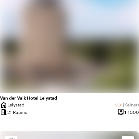
apartment
Modernes Design
Van der Valk Hotel Lelystad
home
star
Lelystad
(
Keiner
)
Ort
Keine Bew
meeting_room
person_pin
21 Räume
1-1000
Kapazität