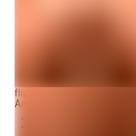
flip_to_back
Ambiente und Ästhetik
info
Klassisch
apartment
Modernes Design