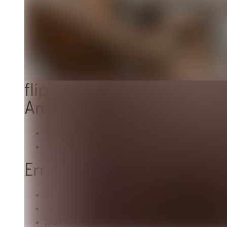
flip_to_back
Ambiente und Ästhetik
spa
Botanisch
info
Ländlich
Erreichbarkeit und Lage
forest
Waldgebiet
info
Im Wald
park
Im Park