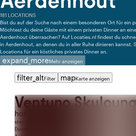
Aerdenhout
181 LOCATIONS
Bist du auf der Suche nach einem besonderen Ort für ein 
Möchtest du deine Gäste mit einem privaten Dinner an eine
Aerdenhout überraschen? Auf Locaties.nl findest du schnel
in Aerdenhout, an denen du in aller Ruhe dinieren kannst. S
Locations für ein köstliches privates Dinner an.
expand_more
Mehr anzeigen
filter_alt
map
Filter
Karte anzeigen
Ventuno Skyloun
home
Ort
Amsterdam
star
Durchschnittliche Bewertung von 10 von 10
10