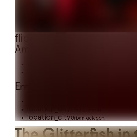
flip_to_back
Ambiente und Ästhetik
style
Hotel Chic
info
Trendig
Erreichbarkeit und Lage
info
In der Nähe der Autobahn
location_city
Stadtzentrum
location_city
Urban gelegen
The Glitterfish i