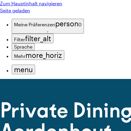
Zum Hauptinhalt navigieren
Seite geladen
person
Meine Präferenzen
0
,
filter_alt
Filter
Sprache
more_horiz
Mehr
menu
Private Dining