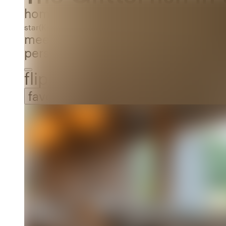
home
Ort
Amsterdam
star
(
Keiner
)
Keine Bewertungen
meeting_room
2 Räume
person_pin
Kapazität
20-600
20 bis 600 Persone
flip_to_back
favorite_border
favorite