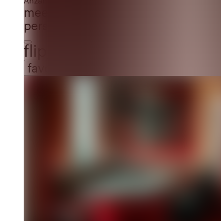
Anzahl der Bewertungen: 6
(6)
meeting_room
6 Räume
person_pin
Kapazität
20-350
20 bis 350 Persone
flip_to_back
favorite_border
favorite