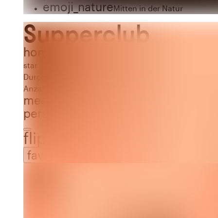
emoji_nature
Mitten in der Natur
Supperclub
home
Ort
Amsterdam
star
Durchschnittliche Bewertung von 10 von 10
10
Anzahl der Bewertungen: 1
(1)
meeting_room
2 Räume
person_pin
Kapazität
50-575
50 bis 575 Personen
flip_to_back
favorite_border
favorite