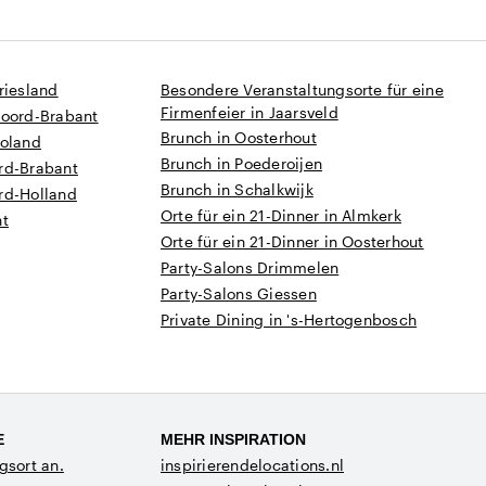
riesland
Besondere Veranstaltungsorte für eine
Firmenfeier in Jaarsveld
Noord-Brabant
Brunch in Oosterhout
voland
Brunch in Poederoijen
rd-Brabant
Brunch in Schalkwijk
rd-Holland
Orte für ein 21-Dinner in Almkerk
nt
Orte für ein 21-Dinner in Oosterhout
Party-Salons Drimmelen
Party-Salons Giessen
Private Dining in 's-Hertogenbosch
E
MEHR INSPIRATION
gsort an.
inspirierendelocations.nl