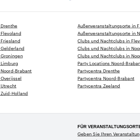
 Drenthe
Außenveranstaltungsorte in F
 Flevoland
Außenveranstaltungsorte in 
 Friesland
Clubs und Nachtclubs in Fle
 Gelderland
Clubs und Nachtclubs in Noo
n Groningen
Clubs und Nachtclubs in Noo
n Limburg
Party Locations Noord-Braba
n Noord-Brabant
Partycentra Drenthe
 Overijssel
Partycentra Noord-Brabant
 Utrecht
Partycentra Zeeland
 Zuid-Holland
FÜR VERANSTALTUNGSORT
Geben Sie Ihren Veranstaltun