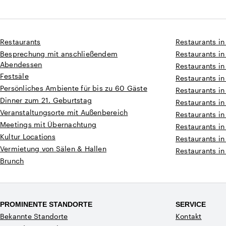
Restaurants
Restaurants in
Besprechung mit anschließendem
Restaurants in
Abendessen
Restaurants in
Festsäle
Restaurants in
Persönliches Ambiente für bis zu 60 Gäste
Restaurants i
Dinner zum 21. Geburtstag
Restaurants i
Veranstaltungsorte mit Außenbereich
Restaurants i
Meetings mit Übernachtung
Restaurants in
Kultur Locations
Restaurants in
Vermietung von Sälen & Hallen
Restaurants in
Brunch
PROMINENTE STANDORTE
SERVICE
Bekannte Standorte
Kontakt