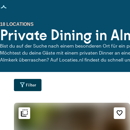
eite geladen
18 LOCATIONS
Private Dining in A
Bist du auf der Suche nach einem besonderen Ort für ein 
Möchtest du deine Gäste mit einem privaten Dinner an eine
Almkerk überraschen? Auf Locaties.nl findest du schnell un
Almkerk, an denen du in aller Ruhe dinieren kannst. Schau di
Locations für ein köstliches privates Dinner an.
filter_alt
Filter
flip_to_back
flip_to_back
Lage
Ambiente und Ästhetik
Erreichbarkeit und Lag
favorite_border
forest
info
wate
t
An der Gracht
Gemütlich
info
wate
An einem Fluss
Ländlich