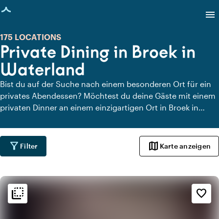
eite geladen
menu
175 LOCATIONS
Private Dining in Broek in
Waterland
Bist du auf der Suche nach einem besonderen Ort für ein
privates Abendessen? Möchtest du deine Gäste mit einem
privaten Dinner an einem einzigartigen Ort in Broek in
Waterland überraschen? Auf Locaties.nl findest du schnell
und einfach alle Locations in Broek in Waterland, an denen
du in aller Ruhe dinieren kannst. Schau dir alle privaten
filter_alt
map
Filter
Karte anzeigen
Dining-Locations für ein köstliches privates Dinner an.
flip_to_back
flip_to_back
Ambiente und Ästhetik
favorite_border
info
Klassisch
favorite
Romantisch