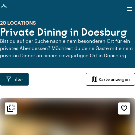
eite geladen
menu
20 LOCATIONS
Private Dining in Doesburg
Bist du auf der Suche nach einem besonderen Ort für ein
privates Abendessen? Möchtest du deine Gäste mit einem
privaten Dinner an einem einzigartigen Ort in Doesburg
überraschen? Auf Locaties.nl findest du schnell und
einfach alle Locations in Doesburg, an denen du in aller
Ruhe dinieren kannst. Schau dir alle privaten Dining-
filter_alt
map
Filter
Karte anzeigen
Locations für ein köstliches privates Dinner an.
flip_to_back
flip_to_back
Ambiente und Ästhetik
favorite_border
info
Ländlich
history
Vintage