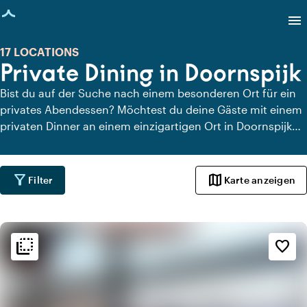
eite geladen
menu
17 LOCATIONS
Private Dining in Doornspijk
Bist du auf der Suche nach einem besonderen Ort für ein
privates Abendessen? Möchtest du deine Gäste mit einem
privaten Dinner an einem einzigartigen Ort in Doornspijk
überraschen? Auf Locaties.nl findest du schnell und
einfach alle Locations in Doornspijk, an denen du in aller
Ruhe dinieren kannst. Schau dir alle privaten Dining-
filter_alt
map
Filter
Karte anzeigen
Locations für ein köstliches privates Dinner an.
flip_to_back
flip_to_back
Ambiente und Ästhetik
favorite_border
palette
Bohemian / Ibiza
info
Trendig