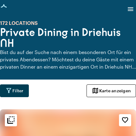
eite geladen
menu
172 LOCATIONS
Private Dining in Driehuis
NH
Bist du auf der Suche nach einem besonderen Ort für ein
privates Abendessen? Möchtest du deine Gäste mit einem
privaten Dinner an einem einzigartigen Ort in Driehuis NH
überraschen? Auf Locaties.nl findest du schnell und
einfach alle Locations in Driehuis NH, an denen du in aller
Ruhe dinieren kannst. Schau dir alle privaten Dining-
filter_alt
map
Filter
Karte anzeigen
Locations für ein köstliches privates Dinner an.
flip_to_back
flip_to_back
Ambiente und Ästhetik
favorite_border
info
Klassisch
apartment
Modernes Design