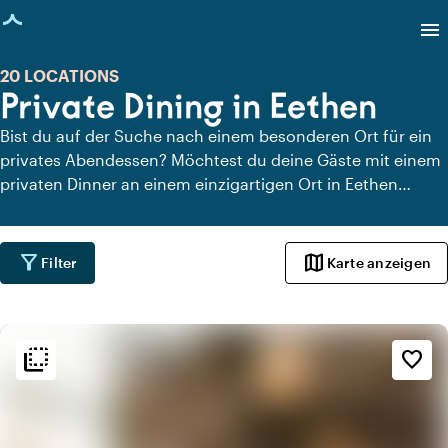
eite geladen
menu
20 LOCATIONS
Private Dining in Eethen
Bist du auf der Suche nach einem besonderen Ort für ein
privates Abendessen? Möchtest du deine Gäste mit einem
privaten Dinner an einem einzigartigen Ort in Eethen
überraschen? Auf Locaties.nl findest du schnell und
einfach alle Locations in Eethen, an denen du in aller Ruhe
dinieren kannst. Schau dir alle privaten Dining-Locations
filter_alt
map
Filter
Karte anzeigen
für ein köstliches privates Dinner an.
flip_to_back
flip_to_back
Ambiente und Ästhetik
favorite_border
info
Klassisch
info
Ländlich