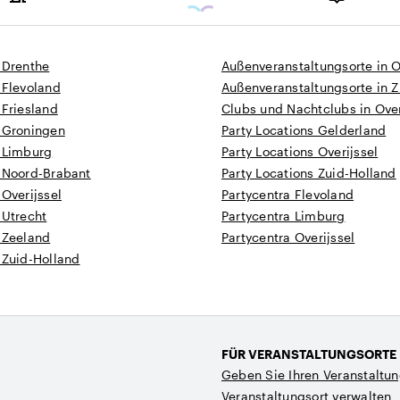
Kapazität
 Drenthe
Außenveranstaltungsorte in O
 Flevoland
Außenveranstaltungsorte in Z
 Friesland
Clubs und Nachtclubs in Over
n Groningen
Party Locations Gelderland
n Limburg
Party Locations Overijssel
n Noord-Brabant
Party Locations Zuid-Holland
 Overijssel
Partycentra Flevoland
 Utrecht
Partycentra Limburg
 Zeeland
Partycentra Overijssel
 Zuid-Holland
FÜR VERANSTALTUNGSORTE
Geben Sie Ihren Veranstaltun
Veranstaltungsort verwalten