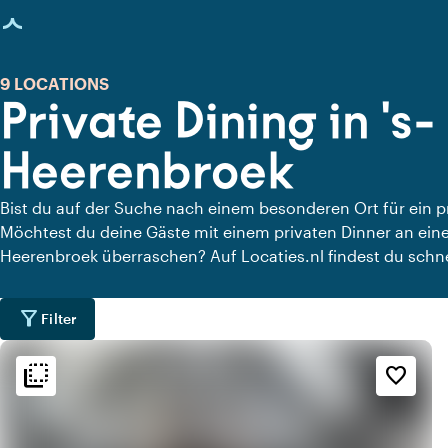
eite geladen
9 LOCATIONS
Private Dining in 's-
Heerenbroek
Bist du auf der Suche nach einem besonderen Ort für ein 
Möchtest du deine Gäste mit einem privaten Dinner an einem
Heerenbroek überraschen? Auf Locaties.nl findest du schne
in 's-Heerenbroek, an denen du in aller Ruhe dinieren kannst
Dining-Locations für ein köstliches privates Dinner an.
filter_alt
Filter
flip_to_back
flip_to_back
Ambiente und Ästhetik
Erreichbarkeit und Lage
favorite_border
style
location_city
Hotel Chic
Stadtzentrum
info
Gemütlich