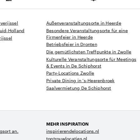
Kapazität
verijssel
Außenveranstaltungsorte in Heerde
uid-Holland
Besondere Veranstaltungsorte für eine
Firmenfeier in Heerde
ijssel
Betriebsfeier in Dronten
Die gemütlichsten Treffpunkte in Zwolle
Kulturelle Veranstaltungsorte für Meetings
& Events in De Schiphorst
Party-Locations Zwolle
Private Dining in 's-Heerenbroek
Saalvermietung De Schiphorst
MEHR INSPIRATION
gsort an.
inspirierendelocations.nl
toptrouwlocaties.nl