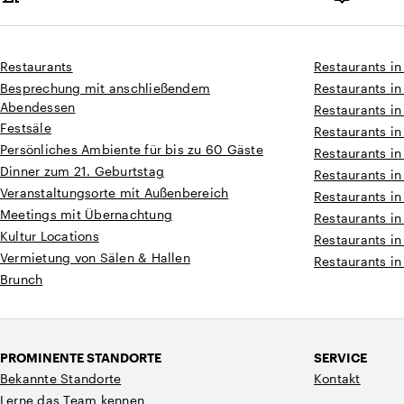
Kapazität
Restaurants
Restaurants in
Besprechung mit anschließendem
Restaurants in
Abendessen
Restaurants in
Festsäle
Restaurants i
Persönliches Ambiente für bis zu 60 Gäste
Restaurants i
Dinner zum 21. Geburtstag
Restaurants i
Veranstaltungsorte mit Außenbereich
Restaurants in
Meetings mit Übernachtung
Restaurants in
Kultur Locations
Restaurants in
Vermietung von Sälen & Hallen
Restaurants in
Brunch
PROMINENTE STANDORTE
SERVICE
Bekannte Standorte
Kontakt
Lerne das Team kennen