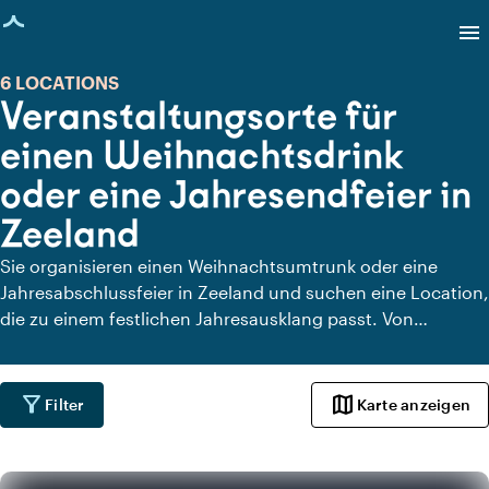
eite geladen
menu
6 LOCATIONS
Veranstaltungsorte für
einen Weihnachtsdrink
oder eine Jahresendfeier in
Zeeland
Sie organisieren einen Weihnachtsumtrunk oder eine
Jahresabschlussfeier in Zeeland und suchen eine Location,
die zu einem festlichen Jahresausklang passt. Von
stimmungsvollen Restaurants und winterlichen
Außenlocations bis hin zu stilvollen Landhäusern und
modernen Eventlocations: Hier finden Sie Orte, an denen
filter_alt
map
Filter
Karte anzeigen
Kolleginnen und Kollegen, Geschäftspartner oder Freunde
zusammenkommen. Eine warme Umgebung, in der Sie auf
das vergangene Jahr zurückblicken, Erfolge feiern und