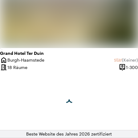
Grand Hotel Ter Duin
home
star
Burgh-Haamstede
(
Keiner
)
Ort
Keine Bew
meeting_room
person_pin
18 Räume
1-300
Kapazitä
Beste Website des Jahres 2026 zertifiziert