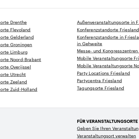
sorte Drenthe
Außenveranstaltungsorte in F
orte Flevoland
Konferenzstandorte Frieslan
sorte Gelderland
Konferenzstandorte in Friesl
in Gehweite
sorte Groningen
Messe- und Kongresszentren 
sorte Limburg
Mobile Veranstaltungsorte Fr
sorte Noord-Brabant
Mobile Veranstaltungsorte N
orte Overijssel
Party Locations Friesland
orte Utrecht
Partycentra Friesland
sorte Zeeland
Tagungsorte Friesland
orte Zuid-Holland
FÜR VERANSTALTUNGSORTE
Geben Sie Ihren Veranstaltun
Veranstaltungsort verwalten