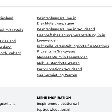
riesland
Besprechungsräume in
Drachtstercompagnie
d
Besprechungsräume in Woudsend
and mit Hotels
Geschäftsbeziehung Veranstaltung in in
Leeuwarden
Friesland
Kulturelle Veranstaltungsorte für Meetings
iesland
& Events in Snikzwaag
oord-Brabant
Messezentrum in Leeuwarden
Mobile Standorte Warten
Party-Locations Woudsend
Saalvermietung Warten
MEHR INSPIRATION
gsort an.
inspirierendelocations.nl
toptrouwlocaties.nl