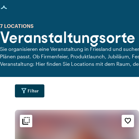
eite geladen
7 LOCATIONS
Veranstaltungsorte 
Sie organisieren eine Veranstaltung in Friesland und suchen
Plänen passt. Ob Firmenfeier, Produktlaunch, Jubiläum, Fes
Veranstaltung: Hier finden Sie Locations mit dem Raum, d
Ausstattung, um Ihre Gäste zu überraschen. Eine Umgebun
Erlebnis und Zusammenkommen im Mittelpunkt stehen.
filter_alt
Filter
flip_to_back
flip_to_back
Lage
Ambiente und Ästhetik
Erreichbarkeit und Lag
favorite_border
location_city
check_box_outline_blank
wate
m
An der Gracht
Basic
location_city
wate
n
Am Wasser