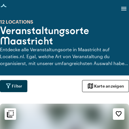
eite geladen
menu
12 LOCATIONS
Veranstaltungsorte
Maastricht
Entdecke alle Veranstaltungsorte in Maastricht auf
Locaties.nl. Egal, welche Art von Veranstaltung du
organisierst, mit unserer umfangreichsten Auswahl haben
wir immer den perfekten Ort für dein Event in Maastricht.
filter_alt
map
Filter
Karte anzeigen
flip_to_back
flip_to_back
Ambiente und Ästhetik
favorite_border
info
Ländlich
favorite
Romantisch