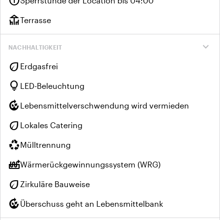
info
Sperrstunde der Location bis 04:00
deck
Terrasse
expand_more
NACHHALTIGKEIT
eco
Erdgasfrei
lightbulb
LED-Beleuchtung
compost
Lebensmittelverschwendung wird vermieden
eco
Lokales Catering
recycling
Mülltrennung
heat_pump_balance
Wärmerückgewinnungssystem (WRG)
eco
Zirkuläre Bauweise
compost
Überschuss geht an Lebensmittelbank