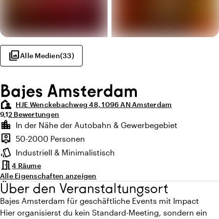
photo_library
Alle Medien
(
33
)
Bajes Amsterdam
location_away
HJE Wenckebachweg 48, 1096 AN Amsterdam
Durchschnittliche Bewertung von 9,1 von 10
Anzahl der Bewertungen: 2
9,1
2 Bewertungen
Highlights
location_city
In der Nähe der Autobahn & Gewerbegebiet
Lage und Umgebung
person_pin
50-2000 Personen
Kapazität
style
Industriell & Minimalistisch
Ambiente
meeting_room
4 Räume
Alle Eigenschaften anzeigen
Über den Veranstaltungsort
Bajes Amsterdam für geschäftliche Events mit Impact
Hier organisierst du kein Standard-Meeting, sondern ein