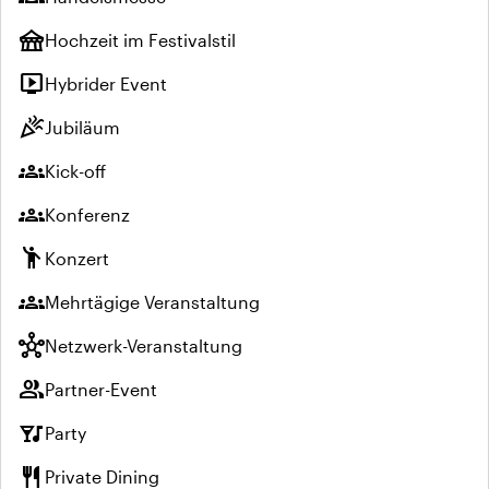
festival
Hochzeit im Festivalstil
live_tv
Hybrider Event
celebration
Jubiläum
groups
Kick-off
groups
Konferenz
emoji_people
Konzert
groups
Mehrtägige Veranstaltung
hub
Netzwerk-Veranstaltung
group
Partner-Event
nightlife
Party
restaurant
Private Dining