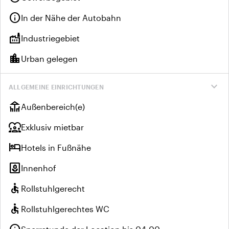
info
In der Nähe der Autobahn
factory
Industriegebiet
location_city
Urban gelegen
expand_more
ALLGEMEINE EINRICHTUNGEN
deck
Außenbereich(e)
diversity_1
Exklusiv mietbar
hotel
Hotels in Fußnähe
yard
Innenhof
accessible
Rollstuhlgerecht
accessible
Rollstuhlgerechtes WC