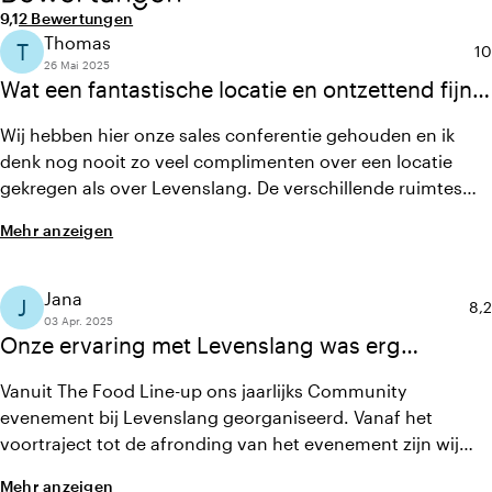
Durchschnittliche Bewertung von 9,1 von 10
Anzahl der Bewertungen: 2
9,1
2 Bewertungen
Thomas
T
Du
10
26 Mai 2025
Wat een fantastische locatie en ontzettend fijne
mensen die heel goed meedenken en heel
Wij hebben hier onze sales conferentie gehouden en ik
flexibel zijn!
denk nog nooit zo veel complimenten over een locatie
gekregen als over Levenslang. De verschillende ruimtes
sloten perfect aan op wat we nodig hadden. Naast de
Mehr anzeigen
fantastische ruimte staat er ook een fantastisch team klaar
om mee te denken en te ondersteunen. We zijn soms
misschien wel veeleisend geweest, maar er werd overal in
Jana
J
Dur
8,2
meegedacht!
03 Apr. 2025
Onze ervaring met Levenslang was erg
pretting: een rauwe, mooie locatie met een
Vanuit The Food Line-up ons jaarlijks Community
meedenkend team en een fijne samenwerking
evenement bij Levenslang georganiseerd. Vanaf het
van begin tot eind
voortraject tot de afronding van het evenement zijn wij
heel blij met de samenwerking met Levenslang. Het is een
Mehr anzeigen