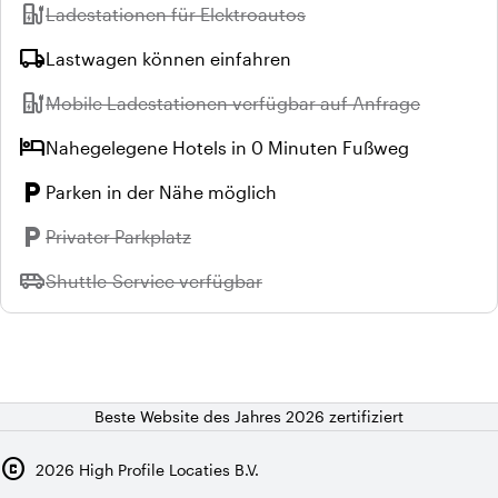
ev_station
Nicht verfügbar:
Ladestationen für Elektroautos
local_shipping
Lastwagen können einfahren
ev_station
Nicht verfügbar:
Mobile Ladestationen verfügbar auf Anfrage
hotel
Nahegelegene Hotels in 0 Minuten Fußweg
local_parking
Parken in der Nähe möglich
local_parking
Nicht verfügbar:
Privater Parkplatz
airport_shuttle
Nicht verfügbar:
Shuttle-Service verfügbar
Beste Website des Jahres 2026 zertifiziert
copyright
2026
High Profile Locaties B.V.