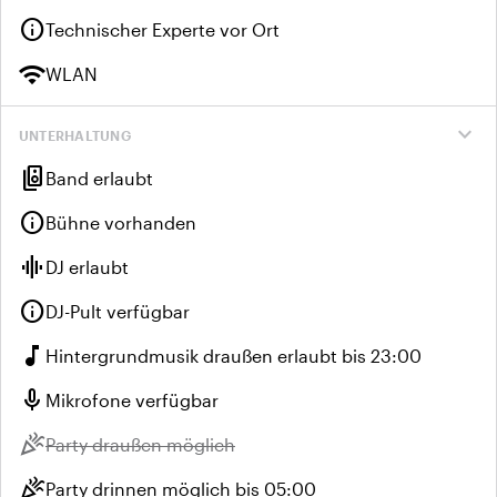
info
Technischer Experte vor Ort
wifi
WLAN
expand_more
UNTERHALTUNG
speaker_group
Band erlaubt
info
Bühne vorhanden
graphic_eq
DJ erlaubt
info
DJ-Pult verfügbar
music_note
Hintergrundmusik draußen erlaubt bis 23:00
mic
Mikrofone verfügbar
celebration
Nicht verfügbar:
Party draußen möglich
celebration
Party drinnen möglich bis 05:00