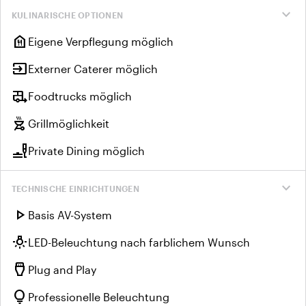
expand_more
KULINARISCHE OPTIONEN
food_bank
Eigene Verpflegung möglich
input
Externer Caterer möglich
rv_hookup
Foodtrucks möglich
outdoor_grill
Grillmöglichkeit
brunch_dining
Private Dining möglich
expand_more
TECHNISCHE EINRICHTUNGEN
play_arrow
Basis AV-System
wb_incandescent
LED-Beleuchtung nach farblichem Wunsch
settings_input_hdmi
Plug and Play
lightbulb
Professionelle Beleuchtung