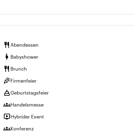
restaurant
Abendessen
pregnant_woman
Babyshower
restaurant
Brunch
celebration
Firmenfeier
cake
Geburtstagsfeier
groups
Handelsmesse
live_tv
Hybrider Event
groups
Konferenz