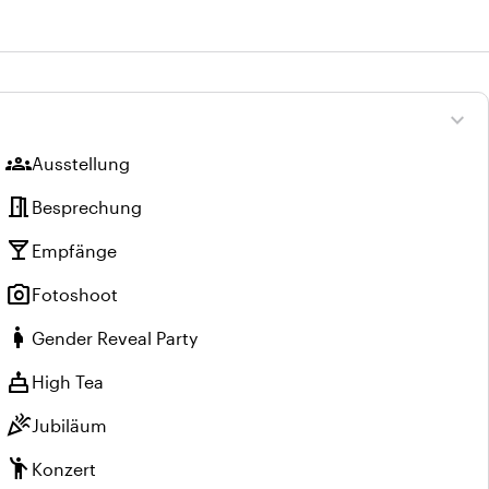
expand_more
groups
Ausstellung
meeting_room
Besprechung
local_bar
Empfänge
photo_camera
Fotoshoot
pregnant_woman
Gender Reveal Party
cake
High Tea
celebration
Jubiläum
emoji_people
Konzert