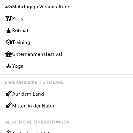
groups
Mehrtägige Veranstaltung
nightlife
Party
self_improvement
Retreat
school
Training
festival
Unternehmensfestival
self_improvement
Yoga
ERREICHBARKEIT UND LAGE
emoji_nature
Auf dem Land
emoji_nature
Mitten in der Natur
ALLGEMEINE EINRICHTUNGEN