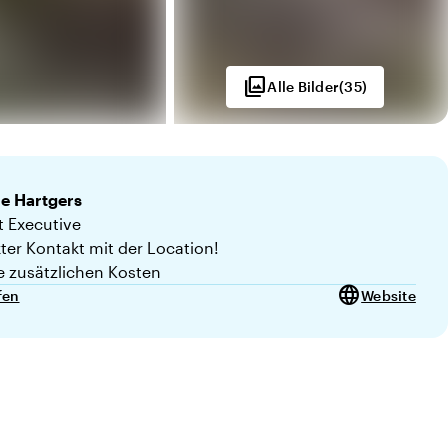
photo_library
Alle Bilder
(
35
)
ne
Hartgers
1 von 10
 Executive
kter Kontakt mit der Location!
e zusätzlichen Kosten
language
fen
Website