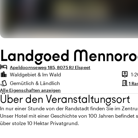
Landgoed Mennoro
hotel
Apeldoornseweg 185, 8075 RJ Elspeet
Highlights
location_city
person_pin
Waldgebiet & Im Wald
1-
Lage und Umgebung
Kapazit
meeting_room
style
Gemütlich & Ländlich
1 R
Ambiente
Alle Eigenschaften anzeigen
Über den Veranstaltungsort
In nur einer Stunde von der Randstadt finden Sie im Zen
Unser Hotel mit einer Geschichte von 100 Jahren befindet
über stolze 10 Hektar Privatgrund.