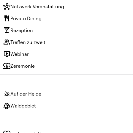
hub
Netzwerk-Veranstaltung
restaurant
Private Dining
local_bar
Rezeption
group
Treffen zu zweit
live_tv
Webinar
diversity_1
Zeremonie
grass
Auf der Heide
forest
Waldgebiet