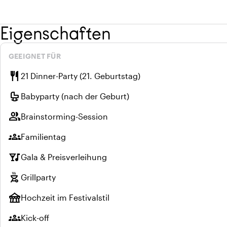
Eigenschaften
GEEIGNET FÜR
restaurant
21 Dinner-Party (21. Geburtstag)
crib
Babyparty (nach der Geburt)
group
Brainstorming-Session
groups
Familientag
nightlife
Gala & Preisverleihung
outdoor_grill
Grillparty
festival
Hochzeit im Festivalstil
groups
Kick-off