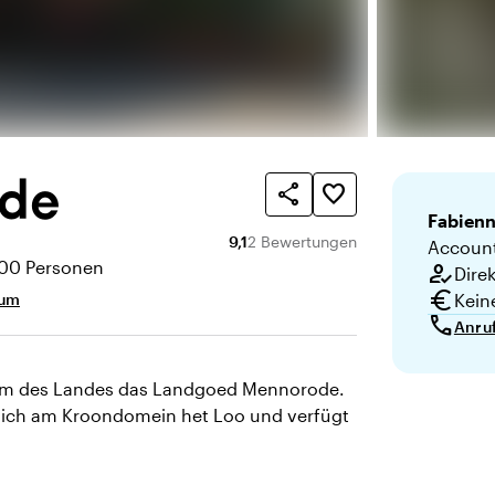
de
share
favorite_border
Fabien
Durchschnittliche Bewertung von 9,
Anzahl der Bewertungen: 2
9,1
2 Bewertungen
Account
200 Personen
how_to_reg
Dire
ät
euro
aum
Kein
call
Anru
trum des Landes das Landgoed Mennorode.
 sich am Kroondomein het Loo und verfügt