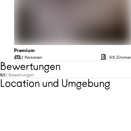
Premium
meeting_room
bed
2 Personen
69 Zimmer
Kapazität
Bewertungen
Durchschnittliche Bewertung von 9,1 von 10
Anzahl der Bewertungen: 2
9,1
2 Bewertungen
Location und Umgebung