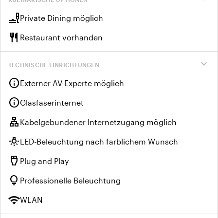
brunch_dining
Private Dining möglich
restaurant
Restaurant vorhanden
expand_more
TECHNISCHE EINRICHTUNGEN
info
Externer AV-Experte möglich
info
Glasfaserinternet
lan
Kabelgebundener Internetzugang möglich
wb_incandescent
LED-Beleuchtung nach farblichem Wunsch
settings_input_hdmi
Plug and Play
lightbulb
Professionelle Beleuchtung
wifi
WLAN