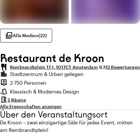
photo_library
Alle Medien
(
22
)
Restaurant de Kroon
restaurant
Durchschnittliche 
Anzahl der Bew
Rembrandtplein 17-I, 1017CT Amsterdam
9,3
12 Bewertungen
Highlights
location_city
Stadtzentrum & Urban gelegen
Lage und Umgebung
person_pin
2-750 Personen
Kapazität
style
Klassisch & Modernes Design
Ambiente
meeting_room
2 Räume
Alle Eigenschaften anzeigen
Über den Veranstaltungsort
De Kroon – zwei einzigartige Säle für jedes Event, mitten
am Rembrandtplein!