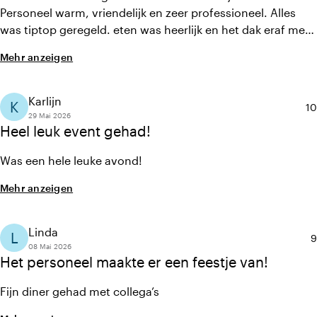
restaurant de Kroon.
Personeel warm, vriendelijk en zeer professioneel. Alles
was tiptop geregeld. eten was heerlijk en het dak eraf met
de winst van Nederland- Zweden. Namens de crew van EV
Mehr anzeigen
Cargo. Many thanks!
Karlijn
K
Du
10
29 Mai 2026
Heel leuk event gehad!
Was een hele leuke avond!
Mehr anzeigen
Linda
L
D
9
08 Mai 2026
Het personeel maakte er een feestje van!
Fijn diner gehad met collega’s