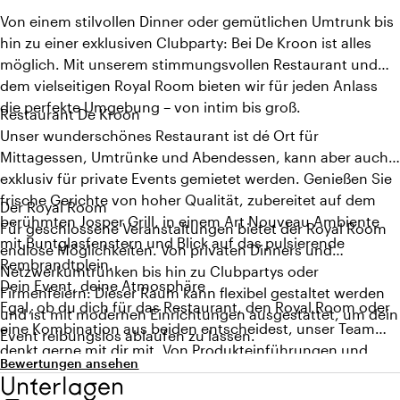
Von einem stilvollen Dinner oder gemütlichen Umtrunk bis
hin zu einer exklusiven Clubparty: Bei De Kroon ist alles
möglich. Mit unserem stimmungsvollen Restaurant und
dem vielseitigen Royal Room bieten wir für jeden Anlass
die perfekte Umgebung – von intim bis groß.
Restaurant De Kroon
Unser wunderschönes Restaurant ist dé Ort für
Mittagessen, Umtrünke und Abendessen, kann aber auch
exklusiv für private Events gemietet werden. Genießen Sie
frische Gerichte von hoher Qualität, zubereitet auf dem
Der Royal Room
berühmten Josper Grill, in einem Art Nouveau Ambiente
Für geschlossene Veranstaltungen bietet der Royal Room
mit Buntglasfenstern und Blick auf das pulsierende
endlose Möglichkeiten. Von privaten Dinners und
Rembrandtplein.
Netzwerkumtrünken bis hin zu Clubpartys oder
Dein Event, deine Atmosphäre
Firmenfeiern: Dieser Raum kann flexibel gestaltet werden
Egal, ob du dich für das Restaurant, den Royal Room oder
und ist mit modernen Einrichtungen ausgestattet, um dein
eine Kombination aus beiden entscheidest, unser Team
Event reibungslos ablaufen zu lassen.
denkt gerne mit dir mit. Von Produkteinführungen und
Bewertungen ansehen
Konferenzen bis hin zu Galas und Feierabenden – wir
Unterlagen
sorgen dafür, dass dein Event genau so wird, wie du es dir