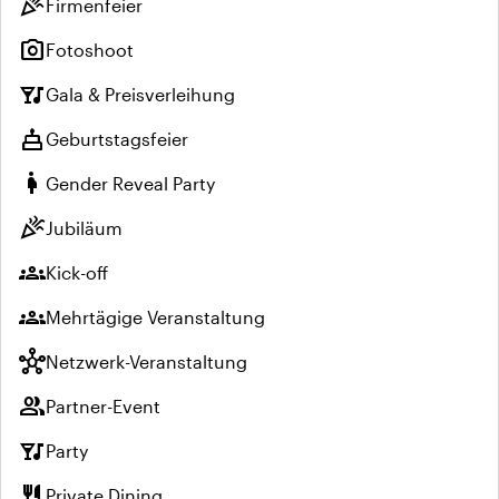
celebration
Firmenfeier
photo_camera
Fotoshoot
nightlife
Gala & Preisverleihung
cake
Geburtstagsfeier
pregnant_woman
Gender Reveal Party
celebration
Jubiläum
groups
Kick-off
groups
Mehrtägige Veranstaltung
hub
Netzwerk-Veranstaltung
group
Partner-Event
nightlife
Party
restaurant
Private Dining