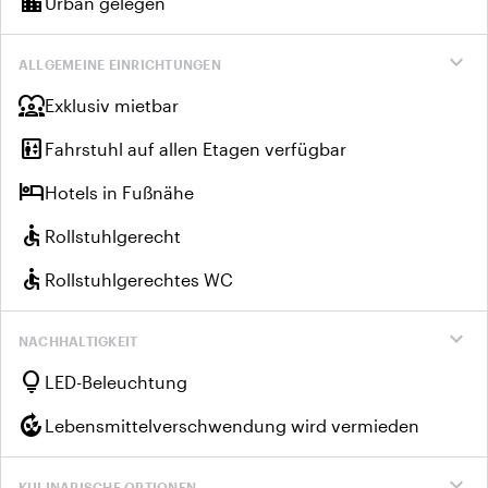
location_city
Urban gelegen
expand_more
ALLGEMEINE EINRICHTUNGEN
diversity_1
Exklusiv mietbar
elevator
Fahrstuhl auf allen Etagen verfügbar
hotel
Hotels in Fußnähe
accessible
Rollstuhlgerecht
accessible
Rollstuhlgerechtes WC
expand_more
NACHHALTIGKEIT
lightbulb
LED-Beleuchtung
compost
Lebensmittelverschwendung wird vermieden
expand_more
KULINARISCHE OPTIONEN