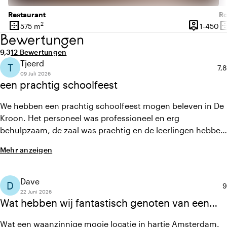
Restaurant
R
border_outer
person_pin
border_o
2
1 
575 m
1-450
Oberfläche
Kapazität
Ob
Bewertungen
Durchschnittliche Bewertung von 9,3 von 10
Anzahl der Bewertungen: 12
9,3
12 Bewertungen
Tjeerd
T
Du
7,8
09 Juli 2026
een prachtig schoolfeest
We hebben een prachtig schoolfeest mogen beleven in De
Kroon. Het personeel was professioneel en erg
behulpzaam, de zaal was prachtig en de leerlingen hebben
een top avond meegemaakt.
Mehr anzeigen
Dave
D
D
9
22 Juni 2026
Wat hebben wij fantastisch genoten van een
avond uit eten en feestgevieren in Cafe
Wat een waanzinnige mooie locatie in hartje Amsterdam.