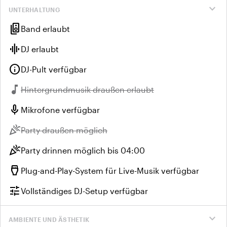
expand_more
UNTERHALTUNG
speaker_group
Band erlaubt
graphic_eq
DJ erlaubt
info
DJ-Pult verfügbar
music_note
Nicht verfügbar:
Hintergrundmusik draußen erlaubt
mic
Mikrofone verfügbar
celebration
Nicht verfügbar:
Party draußen möglich
celebration
Party drinnen möglich bis 04:00
settings_input_hdmi
Plug-and-Play-System für Live-Musik verfügbar
tune
Vollständiges DJ-Setup verfügbar
expand_more
AMBIENTE UND ÄSTHETIK