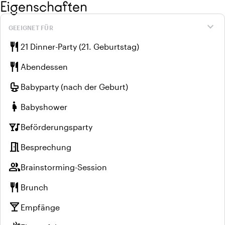
Eigenschaften
expand_more
GEEIGNET FÜR
restaurant
21 Dinner-Party (21. Geburtstag)
restaurant
Abendessen
crib
Babyparty (nach der Geburt)
pregnant_woman
Babyshower
nightlife
Beförderungsparty
meeting_room
Besprechung
group
Brainstorming-Session
restaurant
Brunch
local_bar
Empfänge