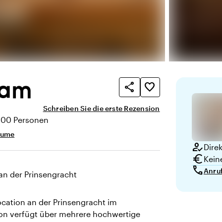
dam
share
favorite_border
Schreiben Sie die erste Rezension
300 Personen
ät
äume
how_to_reg
Dire
euro
Kein
call
Anru
 an der Prinsengracht
location an der Prinsengracht im
on verfügt über mehrere hochwertige