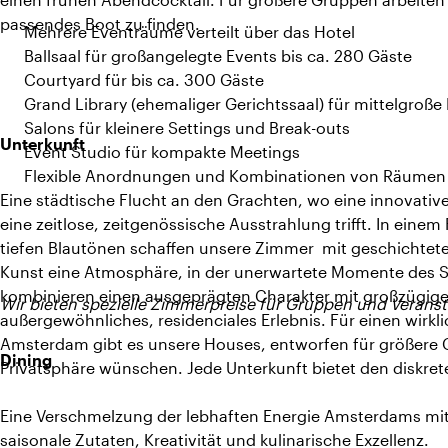
passendes Boot zu finden.
Mehrere Eventräume verteilt über das Hotel
Ballsaal für großangelegte Events bis ca. 280 Gäste
Courtyard für bis ca. 300 Gäste
Grand Library (ehemaliger Gerichtssaal) für mittelgroß
Salons für kleinere Settings und Break-outs
Unterkunft
Event Studio für kompakte Meetings
Flexible Anordnungen und Kombinationen von Räumen
Eine städtische Flucht an den Grachten, wo eine innovati
eine zeitlose, zeitgenössische Ausstrahlung trifft. In ein
tiefen Blautönen schaffen unsere Zimmer mit geschichtete
Kunst eine Atmosphäre, in der unerwartete Momente des S
kombinieren einen ausgeprägten Charakter mit großzügig
Wir bieten spezielle Zimmerpreise für Gruppen und Verans
außergewöhnliches, residenciales Erlebnis. Für einen wirkl
Amsterdam gibt es unsere Houses, entworfen für größere G
Dining
Privatsphäre wünschen. Jede Unterkunft bietet den diskrete
Eine Verschmelzung der lebhaften Energie Amsterdams mit
saisonale Zutaten, Kreativität und kulinarische Exzellenz.