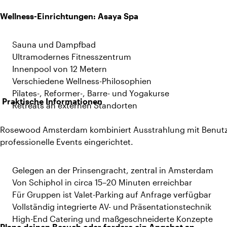
Wellness-Einrichtungen: Asaya Spa
Sauna und Dampfbad
Ultramodernes Fitnesszentrum
Innenpool von 12 Metern
Verschiedene Wellness-Philosophien
Pilates-, Reformer-, Barre- und Yogakurse
Praktische Informationen
Retreats an externen Standorten
Rosewood Amsterdam kombiniert Ausstrahlung mit Benutzerf
professionelle Events eingerichtet.
Gelegen an der Prinsengracht, zentral in Amsterdam
Von Schiphol in circa 15–20 Minuten erreichbar
Für Gruppen ist Valet-Parking auf Anfrage verfügbar
Vollständig integrierte AV- und Präsentationstechnik
High-End Catering und maßgeschneiderte Konzepte
Plane deinen Besuch oder fordere ein Angebot an