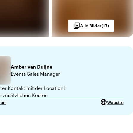
photo_library
Alle Bilder
(
17
)
Amber
van Duijne
Events Sales Manager
kter Kontakt mit der Location!
e zusätzlichen Kosten
language
fen
Website