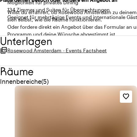
Möglichkeit für privates Dining
134 Zimmer und Suiten für Übernachtungen
Willst du erfahren, ob Rosewood Amsterdam zu deinem 
Geeignet für mehrtägige Events und internationale Gäs
sieh selbst, wie die Räume funktionieren.
Oder fordere direkt ein Angebot über das Formular an un
Programm und deine Wünsche abgestimmt ist.
Unterlagen
picture_as_pdf
Rosewood Amsterdam - Events Factsheet
Räume
Menge innenbereiche: 5
Innenbereiche
(
5
)
favorite_border