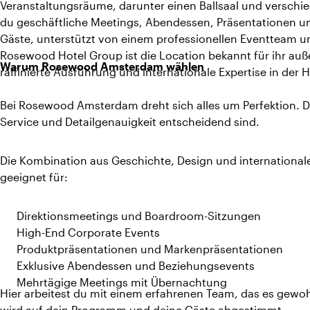
Veranstaltungsräume, darunter einen Ballsaal und verschied
du geschäftliche Meetings, Abendessen, Präsentationen und
Gäste, unterstützt von einem professionellen Eventteam und 
Rosewood Hotel Group ist die Location bekannt für ihr au
Warum Rosewood Amsterdam wählen
raffinierte Ausführung und internationale Expertise in der 
Bei Rosewood Amsterdam dreht sich alles um Perfektion. D
Service und Detailgenauigkeit entscheidend sind.
Die Kombination aus Geschichte, Design und international
geeignet für:
Direktionsmeetings und Boardroom-Sitzungen
High-End Corporate Events
Produktpräsentationen und Markenpräsentationen
Exklusive Abendessen und Beziehungsevents
Mehrtägige Meetings mit Übernachtung
Hier arbeitest du mit einem erfahrenen Team, das es gewohn
wird auf dein Programm und deine Gäste abgestimmt.