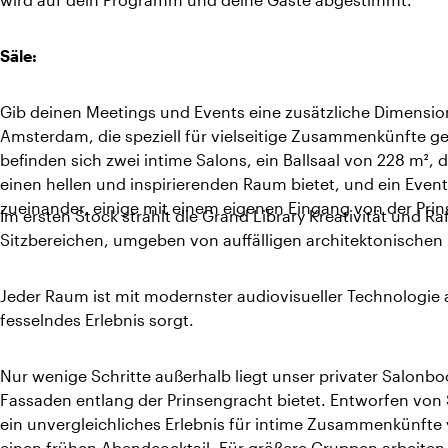
Säle:
Gib deinen Meetings und Events eine zusätzliche Dimensi
Amsterdam, die speziell für vielseitige Zusammenkünfte 
befinden sich zwei intime Salons, ein Ballsaal von 228 m²,
einen hellen und inspirierenden Raum bietet, und ein Even
zueinander, einige mit einem eigenen Eingang von der Pri
Im ersten Stock strahlt die Grand Library Kreativität und R
Sitzbereichen, umgeben von auffälligen architektonischen
Jeder Raum ist mit modernster audiovisueller Technologie 
fesselndes Erlebnis sorgt.
Nur wenige Schritte außerhalb liegt unser privater Salonb
Fassaden entlang der Prinsengracht bietet. Entworfen von 
ein unvergleichliches Erlebnis für intime Zusammenkünfte 
einen frühen Abendcocktail. Für größere Gruppen arbeite