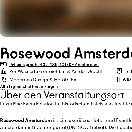
Rosewood Amster
hotel
Prinsengracht 432-436, 1017KE Amsterdam
Highlights
location_city
person_pin
Per Wassertaxi erreichbar & An der Gracht
5-
Lage und Umgebung
Kapazit
meeting_room
style
Modernes Design & Hotel Chic
6 R
Ambiente
Alle Eigenschaften anzeigen
Über den Veranstaltungsort
Luxuriöse Eventlocation im historischen Paleis van Justitie
Rosewood Amsterdam
ist ein luxuriöses Hotel- und Event
Amsterdamer Grachtengürtel (UNESCO-Gebiet). Die Locati