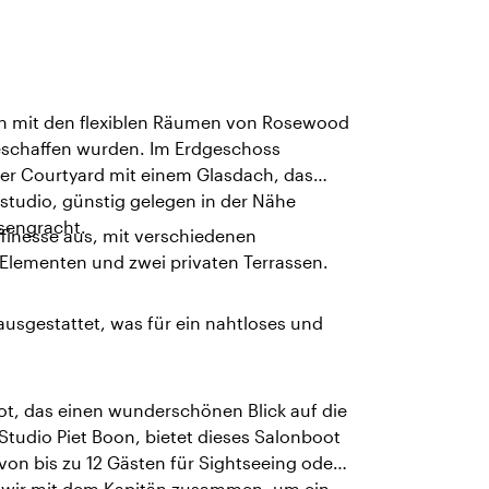
on mit den flexiblen Räumen von Rosewood
geschaffen wurden. Im Erdgeschoss
 der Courtyard mit einem Glasdach, das
tstudio, günstig gelegen in der Nähe
nsengracht.
affinesse aus, mit verschiedenen
 Elementen und zwei privaten Terrassen.
ausgestattet, was für ein nahtloses und
oot, das einen wunderschönen Blick auf die
Studio Piet Boon, bietet dieses Salonboot
von bis zu 12 Gästen für Sightseeing oder
n wir mit dem Kapitän zusammen, um ein