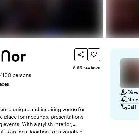
 Nor
share
favorite_border
Average rating of 8.6 out of 10
Review amount: 6
8.6
6 reviews
-1100 persons
ty
aces
how_to_reg
Dire
euro
No e
call
Call
ers a unique and inspiring venue for
e place for meetings, presentations,
vents. With a stylish interior,
t is an ideal location for a variety of