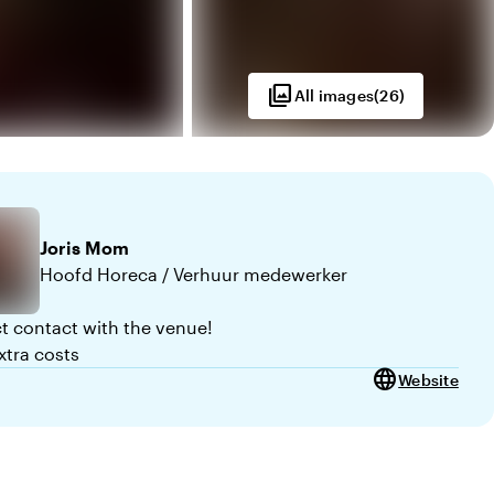
photo_library
All images
(
26
)
Joris
Mom
Hoofd Horeca / Verhuur medewerker
ct contact with the venue!
xtra costs
language
Website