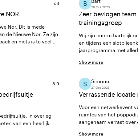
Bart
B
Average rating of 7.8 out of 10
7.8
28 Oct 2025
we NOR.
Zeer bevlogen team 
trainingsgroep
we Nor. Dit is mede
an de Nieuwe Nor. Ze zijn
Wij zijn enorm hartelijk
ck en niets is te veel
en tijdens een slotbijeen
tzorgd.
jaarprogramma met allerle
programma is volledig o
Show more
aanrader!
Simone
S
Average rating of 8.9 out of 10
8.9
27 Oct 2025
edrijfsuitje
Verrassende locatie
Voor een netwerkevent v
ruimtes van het poppodi
drijfsuitje. In overleg
aangenaam verrast over de
noten van een heerlijk
Joris, Thomas, Roman, de
Show more
tijdens de conferentie wa