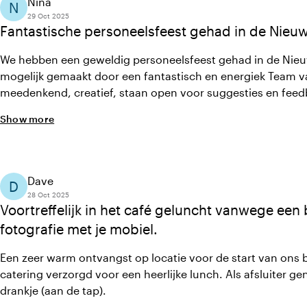
Nina
N
29 Oct 2025
Fantastische personeelsfeest gehad in de Nieu
We hebben een geweldig personeelsfeest gehad in de Nieu
mogelijk gemaakt door een fantastisch en energiek Team v
meedenkend, creatief, staan open voor suggesties en feedba
gevraagd. Daarnaast word je ook op de avond compleet on
Show more
Dave
D
28 Oct 2025
Voortreffelijk in het café geluncht vanwege een b
fotografie met je mobiel.
Een zeer warm ontvangst op locatie voor de start van ons be
catering verzorgd voor een heerlijke lunch. Als afsluiter ge
drankje (aan de tap).