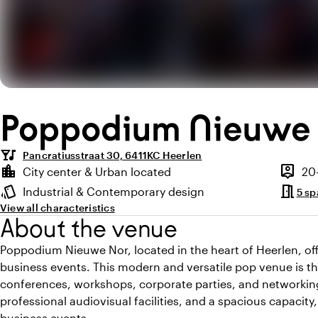
Poppodium Nieuwe
nightlife
Pancratiusstraat 30, 6411KC Heerlen
Highlights
location_city
person_pin
City center & Urban located
20
Location and surroundings
Capaci
meeting_room
style
Industrial & Contemporary design
5 sp
Atmosphere and appearance
View all characteristics
About the venue
Poppodium Nieuwe Nor, located in the heart of Heerlen, off
business events. This modern and versatile pop venue is th
conferences, workshops, corporate parties, and networking e
professional audiovisual facilities, and a spacious capacity, i
business events.