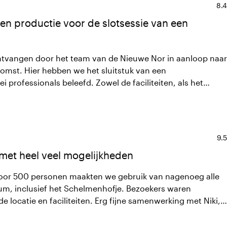
Ave
8.4
en productie voor de slotsessie van een
 ontvangen door het team van de Nieuwe Nor in aanloop naar
komst. Hier hebben we het sluitstuk van een
i professionals beleefd. Zowel de faciliteiten, als het
p maat gemaakt en conform onze wensen. Absoluut een
Ave
9.5
 met heel veel mogelijkheden
oor 500 personen maakten we gebruik van nagenoeg alle
um, inclusief het Schelmenhofje. Bezoekers waren
 locatie en faciliteiten. Erg fijne samenwerking met Niki,
 technici en horecacrew: zowel in de voorbereiding als
ren zij echt onderdeel van ons team. We kijken met veel