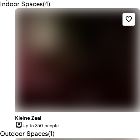
Quantity indoor spaces: 4
Indoor Spaces
(
4
)
favorite_border
Kleine Zaal
person_pin
Up to 350 people
Capacity
Quantity outdoor spaces: 1
Outdoor Spaces
(
1
)