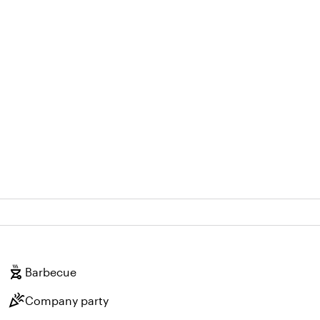
outdoor_grill
Barbecue
celebration
Company party