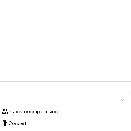
expand_more
group
Brainstorming session
emoji_people
Concert