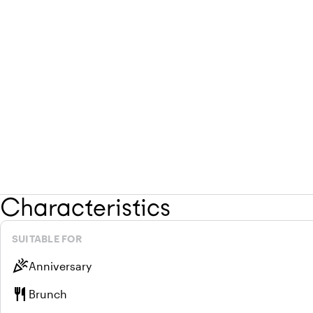
Characteristics
SUITABLE FOR
celebration
Anniversary
restaurant
Brunch