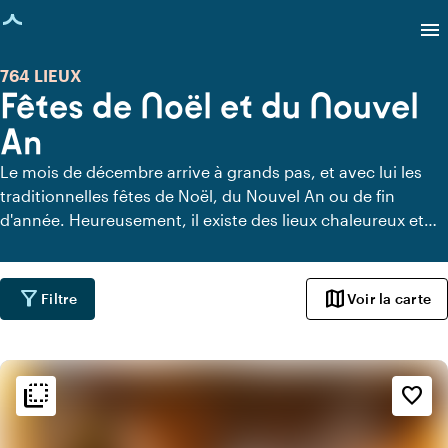
age chargée
menu
764 LIEUX
Fêtes de Noël et du Nouvel
An
Le mois de décembre arrive à grands pas, et avec lui les
traditionnelles fêtes de Noël, du Nouvel An ou de fin
d'année. Heureusement, il existe des lieux chaleureux et
déjà entièrement décorés qui vous éviteront bien des
heures de recherche et de préparatifs. Vous trouverez ici
une sélection de lieux surprenants et à l'atmosphère
filter_alt
map
Filtre
Voir la carte
chaleureuse pour votre dîner/soirée de Noël ou fête du
Nouvel An.
flip_to_back
flip_to_back
Ambiance
favorite_border
info
Scandinave
info
Jungle urbaine