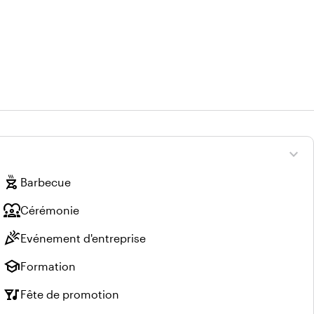
expand_more
outdoor_grill
Barbecue
diversity_1
Cérémonie
celebration
Evénement d'entreprise
school
Formation
nightlife
Fête de promotion