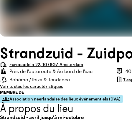
Strandzuid - Zuidpo
location_away
Europaplein 22, 1078GZ Amsterdam
Points forts
location_city
person_pin
Près de l'autoroute & Au bord de l'eau
40
Environnement
Capaci
meeting_room
style
Bohème / Ibiza & Tendance
7 es
Ambiance
Voir toutes les caractéristiques
MEMBRE DE
groups
Association néerlandaise des lieux événementiels (DVA)
À propos du lieu
Strandzuid - avril jusqu'à mi-octobre