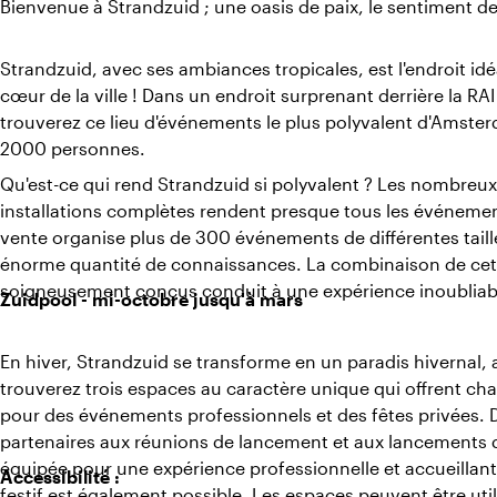
Bienvenue à Strandzuid ; une oasis de paix, le sentiment de 
Strandzuid, avec ses ambiances tropicales, est l'endroit idéa
cœur de la ville ! Dans un endroit surprenant derrière la R
trouverez ce lieu d'événements le plus polyvalent d'Amste
2000 personnes.
Qu'est-ce qui rend Strandzuid si polyvalent ? Les nombreux
installations complètes rendent presque tous les événemen
vente organise plus de 300 événements de différentes tailles
énorme quantité de connaissances. La combinaison de cett
soigneusement conçus conduit à une expérience inoubliab
Zuidpool - mi-octobre jusqu'à mars
En hiver, Strandzuid se transforme en un paradis hivernal,
trouverez trois espaces au caractère unique qui offrent ch
pour des événements professionnels et des fêtes privées. D
partenaires aux réunions de lancement et aux lancements d
équipée pour une expérience professionnelle et accueillant
Accessibilité :
festif est également possible. Les espaces peuvent être u