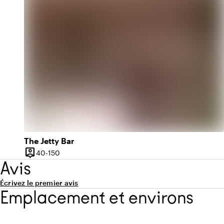
The Jetty Bar
person_pin
De 40 à 150 personnes
40-150
Capacité
Avis
Écrivez le premier avis
Emplacement et environs