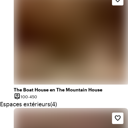
The Boat House en The Mountain House
person_pin
De 100 à 450 personnes
100-450
Capacité
Quantité de espaces extérieurs : 4
Espaces extérieurs
(
4
)
favorite_border