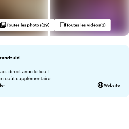
photo_library
videocam
Toutes les photos
(
29
)
Toutes les vidéos
(
2
)
randzuid
ct direct avec le lieu !
n coût supplémentaire
language
ler
Website