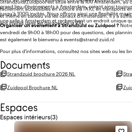
Strandzuid/Zuidpool est situé entre la RAI Amsterdam, au 
grand lieu d'événements à Amsterdam, créant ainsi toujour
facilement accessibles en voiture via l'A10, en transports
jusqu'à 1000 invités. Nous offrons ainsi une flexibilité max
et même en bateau via les canaux d'Amsterdam. Il y a suff
une salle à Amsterdam et recherchent un endroit unique qu
vos invités dans les garages de la RAI.
Organiser un événement à Strandzuid ou Zuidpool ?
Notre
vendredi de 9h00 à 18h00 pour des questions, des planni
est également le bienvenu à events@strand-zuid.nl
Pour plus d'informations, consultez nos sites web ou les b
Documents
picture_as_pdf
picture_as_pdf
Strandzuid brochure 2026 NL
Str
picture_as_pdf
picture_as_pdf
Zuidpool Brochure NL
Zui
Espaces
Quantité de espaces intérieurs : 3
Espaces intérieurs
(
3
)
favorite_border