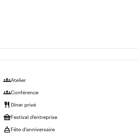
groups
Atelier
groups
Conférence
restaurant
Dîner privé
festival
Festival d'entreprise
cake
Fête d'anniversaire