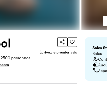
ol
share
favorite_border
Sales
St
Écrivez le premier avis
Sales
-2500 personnes
how_to_reg
Conta
té
euro
paces
Aucu
call
Appe