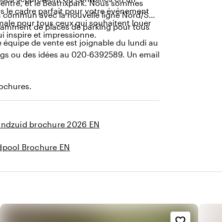
centre, et le Beatrixpark. Nous sommes
s le cadre parfait pour votre événement
 en commun avec la nouvelle ligne Nord/Sud
imale pour tous ceux qui souhaitent louer
isamment de places de parking pour tous
i inspire et impressionne.
 équipe de vente est joignable du lundi au
ngs ou des idées au 020-6392589. Un email
rochures.
andzuid brochure 2026 EN
dpool Brochure EN
favorite_border