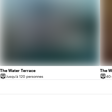
The Water Terrace
The W
person_pin
person_pin
Jusqu'à 120 personnes
40
Capacité
Capac