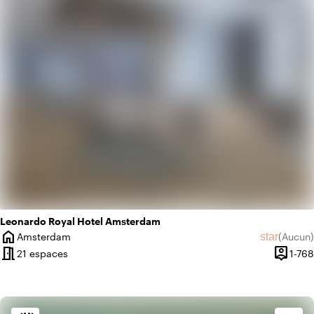
style
Hôtel chic
Leonardo Royal Hotel Amsterdam
home
star
Amsterdam
(
Aucun
)
Ville
Aucun avi
meeting_room
person_pin
21 espaces
1-768
Capacit