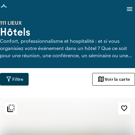
age chargée
menu
111 LIEUX
Hôtels
Confort, professionnalisme et hospitalité : et si vous
organisiez votre événement dans un hôtel ? Que ce soit
pour une réunion, une conférence, un séminaire ou une
soirée, ces hôtels polyvalents proposent d'excellents
services et installations qui feront de votre événement un
succès.
filter_alt
map
Filtre
Voir la carte
flip_to_back
flip_to_back
Ambiance
favorite_border
info
Rustique
info
Tendance