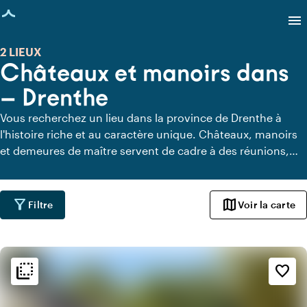
age chargée
menu
2 LIEUX
Châteaux et manoirs dans
— Drenthe
Vous recherchez un lieu dans la province de Drenthe à
l'histoire riche et au caractère unique. Châteaux, manoirs
et demeures de maître servent de cadre à des réunions,
mariages, dîners, fêtes et événements professionnels.
Vous y trouverez des bâtiments monumentaux, des salons
élégants et des espaces extérieurs verdoyants qui
filter_alt
map
Filtre
Voir la carte
apportent atmosphère et caractère à chaque événement.
Un cadre où histoire, hospitalité et moments d'excep­
tionnels se rencontrent.
flip_to_back
flip_to_back
Ambiance
favorite_border
info
Classique
info
Romantique