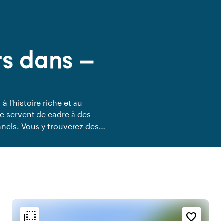
s dans —
 l'histoire riche et au
e servent de cadre à des
nels. Vous y trouverez des
s extérieurs verdoyants qui
 cadre où histoire,
flip_to_back
flip_to_back
t
Accessibilité et emplacement
Ambiance
favorite_border