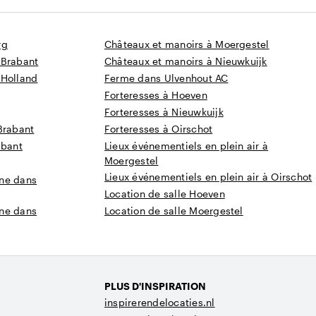
rg
Châteaux et manoirs à Moergestel
-Brabant
Châteaux et manoirs à Nieuwkuijk
-Holland
Ferme dans Ulvenhout AC
Forteresses à Hoeven
Forteresses à Nieuwkuijk
Brabant
Forteresses à Oirschot
abant
Lieux événementiels en plein air à
Moergestel
Lieux événementiels en plein air à Oirschot
gne dans
Location de salle Hoeven
gne dans
Location de salle Moergestel
PLUS D'INSPIRATION
inspirerendelocaties.nl