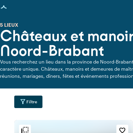
age chargée
5 LIEUX
Châteaux et manoir
Noord-Brabant
Vous recherchez un lieu dans la province de Noord-Brabant à
caractère unique. Châteaux, manoirs et demeures de maîtr
réunions, mariages, dîners, fêtes et événements profession
bâtiments monumentaux, des salons élégants et des espace
apportent atmosphère et caractère à chaque événement. Un
hospitalité et moments d'excep­tionnels se rencontrent.
filter_alt
Filtre
flip_to_back
flip_to_back
ment
Accessibilité et emplacemen
Ambiance
favorite_border