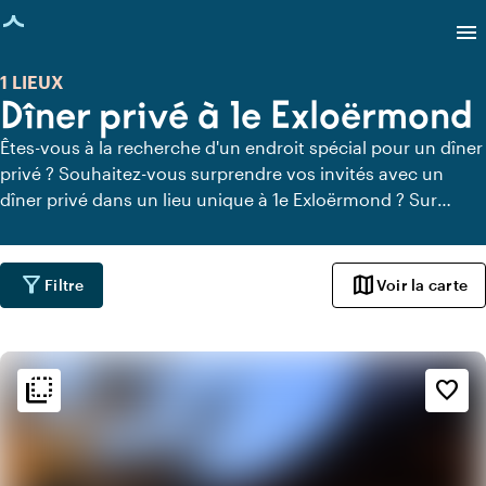
age chargée
menu
1 LIEUX
Dîner privé à 1e Exloërmond
Êtes-vous à la recherche d'un endroit spécial pour un dîner
privé ? Souhaitez-vous surprendre vos invités avec un
dîner privé dans un lieu unique à 1e Exloërmond ? Sur
Locaties.nl, vous pouvez trouver rapidement et facilement
tous les lieux à 1e Exloërmond où vous pouvez dîner en
toute tranquillité. Découvrez tous les lieux de restauration
filter_alt
map
Filtre
Voir la carte
privée pour un délicieux dîner privé.
flip_to_back
flip_to_back
Ambiance
favorite_border
info
Rustique
info
Design contemporain