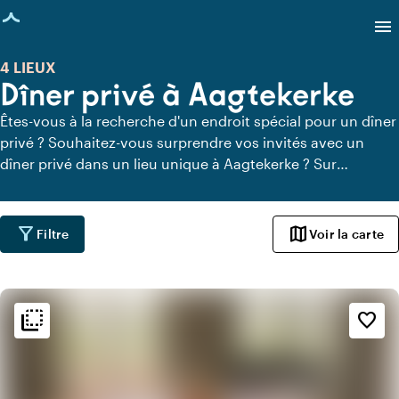
age chargée
menu
4 LIEUX
Dîner privé à Aagtekerke
Êtes-vous à la recherche d'un endroit spécial pour un dîner
privé ? Souhaitez-vous surprendre vos invités avec un
dîner privé dans un lieu unique à Aagtekerke ? Sur
Locaties.nl, vous pouvez trouver rapidement et facilement
tous les lieux à Aagtekerke où vous pouvez dîner en toute
tranquillité. Découvrez tous les lieux de restauration privée
filter_alt
map
Filtre
Voir la carte
pour un délicieux dîner privé.
flip_to_back
flip_to_back
Ambiance
favorite_border
info
Classique
info
Rustique