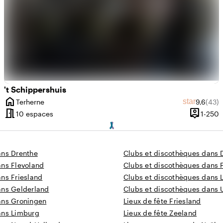
't Schippershuis
home
Note mo
Nombr
star
Terherne
9,6
(43)
Ville
meeting_room
person_pin
 10 à 200 personnes
D
10 espaces
1-250
Capacité
ans Drenthe
Clubs et discothèques dans 
ans Flevoland
Clubs et discothèques dans 
ns Friesland
Clubs et discothèques dans 
ans Gelderland
Clubs et discothèques dans 
ans Groningen
Lieux de fête Friesland
ans Limburg
Lieux de fête Zeeland