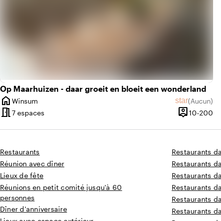
Op Maarhuizen - daar groeit en bloeit een wonderland
home
star
Winsum
(
Aucun
)
Ville
Aucun avis
meeting_room
person_pin
De
7 espaces
10-200
Capacité
Restaurants
Restaurants d
Réunion avec dîner
Restaurants d
Lieux de fête
Restaurants da
Réunions en petit comité jusqu'à 60
Restaurants d
personnes
Restaurants d
Dîner d'anniversaire
Restaurants d
Lieux avec espace extérieur