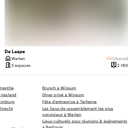
De Laape
home
yenne de 9,6 sur 10
e d'avis : 43
star
Warten
(
Aucun
)
Ville
Aucun avi
meeting_room
person_pin
e 1 à 250 personnes
5 espaces
2-180
Capacit
Drenthe
Brunch à Winsum
Friesland
Dîner privé à Winsum
Limburg
Fête d'entreprise à Terherne
Utrecht
Les lieux de rassemblement les plus
conviviaux à Warten
Lieux culturels pour réunions & événements
à Berltsum