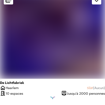
info
Industriel
De Lichtfabriek
home
star
Haarlem
(
Aucun
)
Ville
Aucun avi
meeting_room
person_pin
10 espaces
Jusqu'à 2000 personnes
Capacité