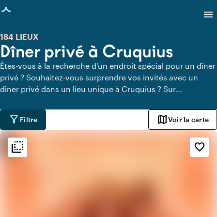
age chargée
menu
184 LIEUX
Dîner privé à Cruquius
Êtes-vous à la recherche d'un endroit spécial pour un dîner
privé ? Souhaitez-vous surprendre vos invités avec un
dîner privé dans un lieu unique à Cruquius ? Sur
Locaties.nl, vous pouvez trouver rapidement et facilement
tous les lieux à Cruquius où vous pouvez dîner en toute
filter_alt
map
Filtre
Voir la carte
tranquillité. Découvrez tous les lieux de restauration privée
pour un délicieux dîner privé.
flip_to_back
flip_to_back
Ambiance
favorite_border
info
Classique
info
Design contemporain