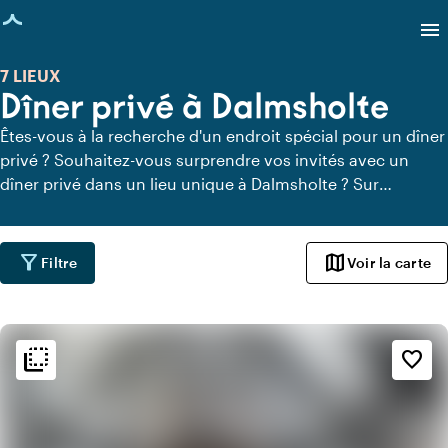
age chargée
menu
7 LIEUX
Dîner privé à Dalmsholte
Êtes-vous à la recherche d'un endroit spécial pour un dîner
privé ? Souhaitez-vous surprendre vos invités avec un
dîner privé dans un lieu unique à Dalmsholte ? Sur
Locaties.nl, vous pouvez trouver rapidement et facilement
tous les lieux à Dalmsholte où vous pouvez dîner en toute
tranquillité. Découvrez tous les lieux de restauration privée
filter_alt
map
Filtre
Voir la carte
pour un délicieux dîner privé.
flip_to_back
flip_to_back
Ambiance
favorite_border
style
Hôtel chic
info
Chaleureux