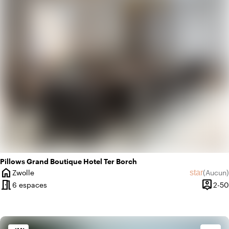
info
Design contemporain
Pillows Grand Boutique Hotel Ter Borch
home
star
Zwolle
(
Aucun
)
Ville
Aucun avi
meeting_room
person_pin
6 espaces
2-50
Capaci