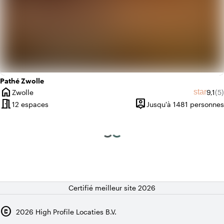
Pathé Zwolle
home
Note 
No
star
Zwolle
9,1
(5)
Ville
meeting_room
person_pin
12 espaces
Jusqu'à 1481 personnes
Capacité
Certifié meilleur site 2026
copyright
2026
High Profile Locaties B.V.