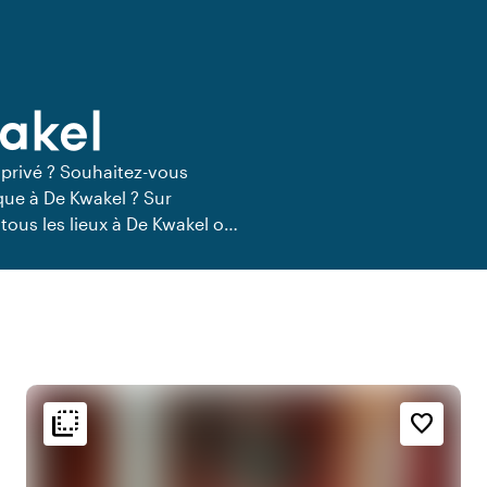
wakel
 privé ? Souhaitez-vous
que à De Kwakel ? Sur
tous les lieux à De Kwakel où
lieux de restauration privée
flip_to_back
flip_to_back
t
Accessibilité et emplacement
Ambiance
favorite_border
o
style
water
Au bord de l'eau
Hôtel chic
y
info
info
Amarrage possible
Tendance