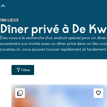
age chargée
196 LIEUX
Dîner privé à De K
Êtes-vous à la recherche d'un endroit spécial pour un dîner
surprendre vos invités avec un dîner privé dans un lieu uni
Locaties.nl, vous pouvez trouver rapidement et facilement 
vous pouvez dîner en toute tranquillité. Découvrez tous les 
pour un délicieux dîner privé.
filter_alt
Filtre
flip_to_back
flip_to_back
ment
Accessibilité et emplacemen
Ambiance
favorite_border
water
info
inf
e
Près de l'autoroute
Industriel
water
info
location_cit
u
Tendance
Centre-ville