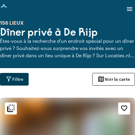
age chargée
menu
156 LIEUX
Dîner privé à De Rijp
Êtes-vous à la recherche d'un endroit spécial pour un dîner
privé ? Souhaitez-vous surprendre vos invités avec un
dîner privé dans un lieu unique à De Rijp ? Sur Locaties.nl,
vous pouvez trouver rapidement et facilement tous les
lieux à De Rijp où vous pouvez dîner en toute tranquillité.
Découvrez tous les lieux de restauration privée pour un
filter_alt
map
Filtre
Voir la carte
délicieux dîner privé.
flip_to_back
flip_to_back
Ambiance
favorite_border
info
Botanique
info
Rustique