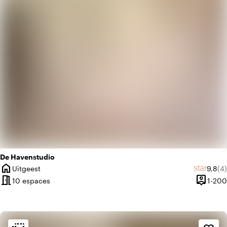
info
Scandinave
De Havenstudio
home
Note 
No
star
Uitgeest
9,8
(4)
Ville
meeting_room
person_pin
10 espaces
1-200
Capacit
Ambiance