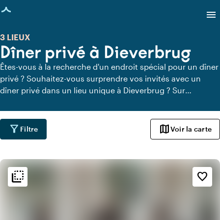
age chargée
menu
3 LIEUX
Dîner privé à Dieverbrug
Êtes-vous à la recherche d'un endroit spécial pour un dîner
privé ? Souhaitez-vous surprendre vos invités avec un
dîner privé dans un lieu unique à Dieverbrug ? Sur
Locaties.nl, vous pouvez trouver rapidement et facilement
tous les lieux à Dieverbrug où vous pouvez dîner en toute
tranquillité. Découvrez tous les lieux de restauration privée
filter_alt
map
Filtre
Voir la carte
pour un délicieux dîner privé.
flip_to_back
flip_to_back
Ambiance
favorite_border
style
Hôtel chic
info
Romantique