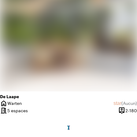
info
Scandinave
De Laape
home
star
Warten
(
Aucun
)
Ville
Aucun avi
meeting_room
person_pin
5 espaces
2-180
Capacit