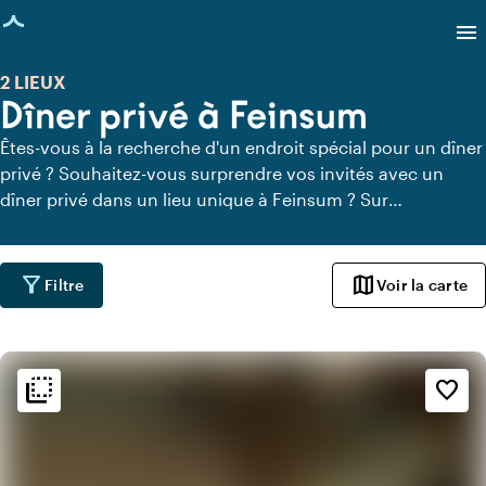
age chargée
menu
2 LIEUX
Dîner privé à Feinsum
Êtes-vous à la recherche d'un endroit spécial pour un dîner
privé ? Souhaitez-vous surprendre vos invités avec un
dîner privé dans un lieu unique à Feinsum ? Sur
Locaties.nl, vous pouvez trouver rapidement et facilement
tous les lieux à Feinsum où vous pouvez dîner en toute
tranquillité. Découvrez tous les lieux de restauration privée
filter_alt
map
Filtre
Voir la carte
pour un délicieux dîner privé.
flip_to_back
flip_to_back
Ambiance
favorite_border
info
Rustique
info
Scandinave