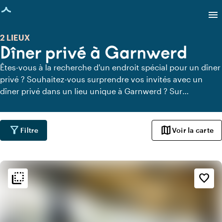
age chargée
menu
2 LIEUX
Dîner privé à Garnwerd
Êtes-vous à la recherche d'un endroit spécial pour un dîner
privé ? Souhaitez-vous surprendre vos invités avec un
dîner privé dans un lieu unique à Garnwerd ? Sur
Locaties.nl, vous pouvez trouver rapidement et facilement
tous les lieux à Garnwerd où vous pouvez dîner en toute
tranquillité. Découvrez tous les lieux de restauration privée
filter_alt
map
Filtre
Voir la carte
pour un délicieux dîner privé.
flip_to_back
flip_to_back
Ambiance
favorite_border
info
Botanique