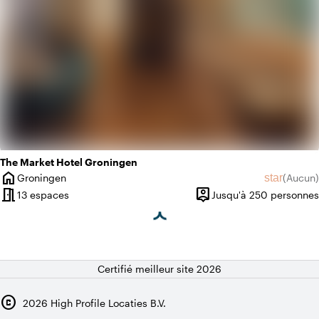
The Market Hotel Groningen
home
star
Groningen
(
Aucun
)
Ville
Aucun avi
meeting_room
person_pin
13 espaces
Jusqu'à 250 personnes
Capacité
Certifié meilleur site 2026
copyright
2026
High Profile Locaties B.V.