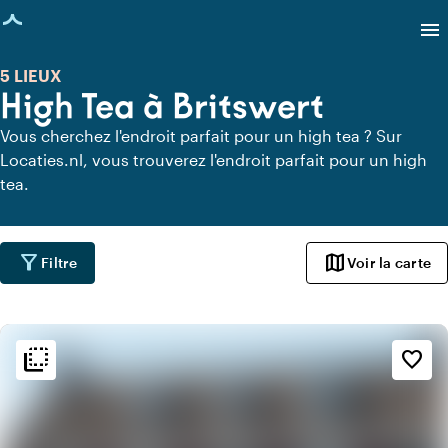
age chargée
menu
5 LIEUX
High Tea à Britswert
Vous cherchez l'endroit parfait pour un high tea ? Sur
Locaties.nl, vous trouverez l'endroit parfait pour un high
tea.
filter_alt
map
Filtre
Voir la carte
flip_to_back
flip_to_back
Ambiance
favorite_border
beach_access
Bohème / Ibiza
style
Hôtel chic