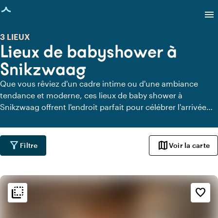
age chargée
menu
3 LIEUX
Lieux de babyshower à
Snikzwaag
Que vous rêviez d'un cadre intime ou d'une ambiance
tendance et moderne, ces lieux de baby shower à
Snikzwaag offrent l'endroit parfait pour célébrer l'arrivée
prochaine de votre petit. Laissez-vous inspirer et créez une
baby shower inoubliable.
filter_alt
map
Filtre
Voir la carte
flip_to_back
flip_to_back
Ambiance
favorite_border
info
Rustique
info
Scandinave