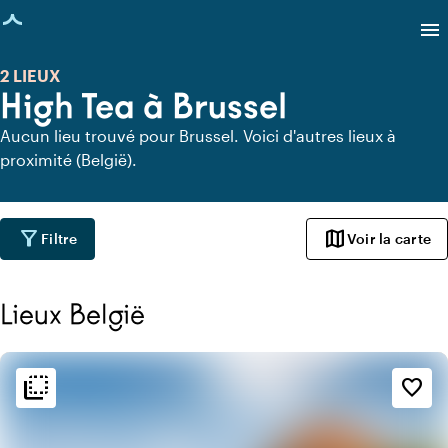
age chargée
menu
2 LIEUX
High Tea à Brussel
Aucun lieu trouvé pour Brussel. Voici d'autres lieux à
proximité (België).
filter_alt
map
Filtre
Voir la carte
Lieux België
flip_to_back
flip_to_back
Ambiance
favorite_border
info
Botanique
style
Hôtel chic