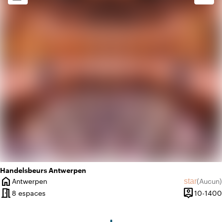
info
Oriental
info
Romantique
Handelsbeurs Antwerpen
home
star
Antwerpen
(
Aucun
)
Ville
Aucun avi
meeting_room
person_pin
8 espaces
10-1400
Capacité