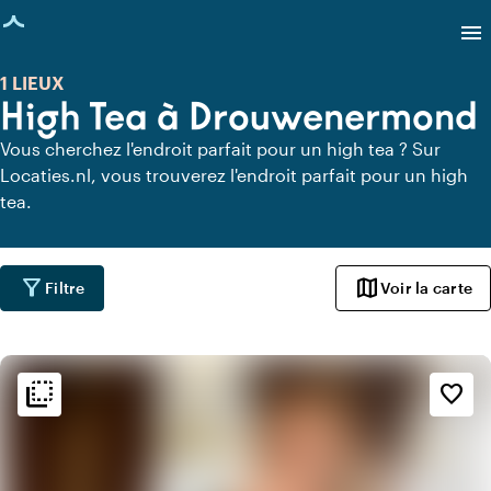
age chargée
menu
1 LIEUX
High Tea à Drouwenermond
Vous cherchez l'endroit parfait pour un high tea ? Sur
Locaties.nl, vous trouverez l'endroit parfait pour un high
tea.
filter_alt
map
Filtre
Voir la carte
flip_to_back
flip_to_back
Ambiance
favorite_border
info
Classique
info
Design contemporain