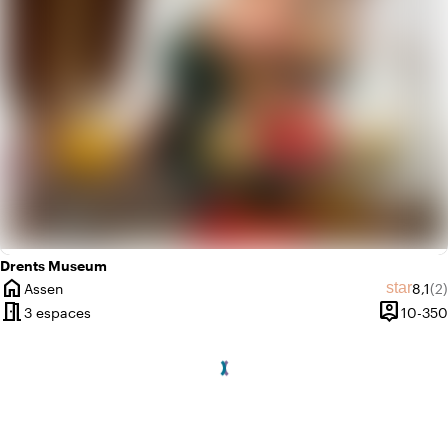
Drents Museum
home
Note 
No
star
Assen
8,1
(2)
Ville
meeting_room
person_pin
3 espaces
10-350
Capacité