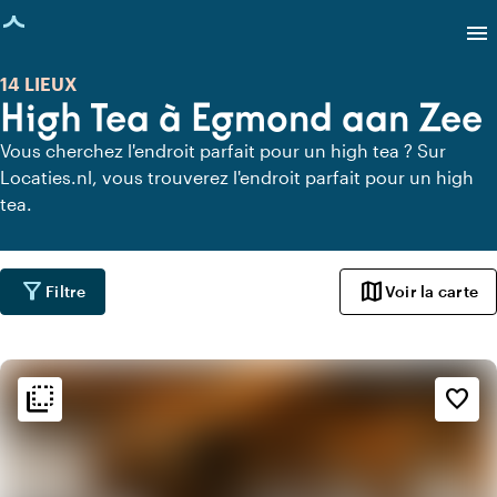
age chargée
menu
14 LIEUX
High Tea à Egmond aan Zee
Vous cherchez l'endroit parfait pour un high tea ? Sur
Locaties.nl, vous trouverez l'endroit parfait pour un high
tea.
filter_alt
map
Filtre
Voir la carte
flip_to_back
flip_to_back
Ambiance
favorite_border
info
Rustique
info
Romantique