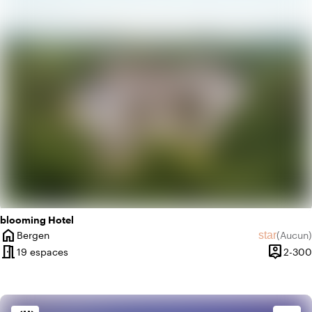
info
Design contemporain
blooming Hotel
home
star
Bergen
(
Aucun
)
Ville
Aucun avi
meeting_room
person_pin
19 espaces
2-300
Capacit