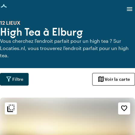
age chargée
menu
12 LIEUX
High Tea à Elburg
Vous cherchez l'endroit parfait pour un high tea ? Sur
Locaties.nl, vous trouverez l'endroit parfait pour un high
tea.
filter_alt
map
Filtre
Voir la carte
flip_to_back
flip_to_back
Ambiance
favorite_border
beach_access
Bohème / Ibiza
info
Tendance