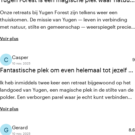
rust en verbinding samenkomen — de perfecte
Onze retreats bij Yugen Forest zijn telkens weer een
bedding voor innerlijke groei en bewustzijn.
thuiskomen. De missie van Yugen — leven in verbinding
met natuur, stilte en gemeenschap — weerspiegelt precies
wat wij met microdosing willen uitdragen. Daarom kiezen
Voir plus
we steeds opnieuw voor deze plek: Yugen Forest
belichaamt de essentie van natuurlijke transformatie en
bewust leven
Casper
C
N
9
10 nov. 2025
Fantastische plek om even helemaal tot jezelf te
komen
Ik heb inmiddels twee keer een retreat bijgewoond op het
landgoed van Yugen, een magische plek in de stilte van de
polder. Een verborgen parel waar je echt kunt verbinden
met de natuur, jezelf en anderen. Comfortabel verblijf,
Voir plus
superlekker eten uit eigen tuin en een vriendelijk team dat
alles tot in de puntjes draagt. Alles ademt de missie om
goed te zorgen voor mens een aarde.
Gerard
G
Not
8,6
10 nov. 2025