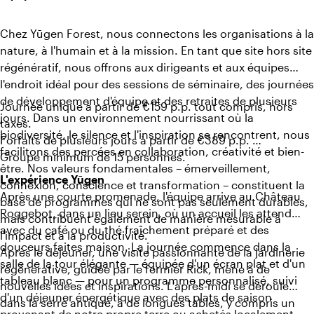
Chez Yūgen Forest, nous connectons les organisations à la
nature, à l'humain et à la mission. En tant que site hors site
régénératif, nous offrons aux dirigeants et aux équipes
l'endroit idéal pour des sessions de séminaire, des journées
de développement d'équipe et des retraites de plusieurs
Journée unique à partir de €159 p.p. tout compris, hors
jours. Dans un environnement nourrissant où la
taxes.
biodiversité, le silence et l'inspiration se rencontrent, nous
Forfaits de plusieurs jours à partir de €389 p.p.
facilitons des percées en collaboration, créativité et bien-
Groupe minimum de 15 personnes.
être. Nos valeurs fondamentales – émerveillement,
L'expérience Yūgen
connexion, conscience et transformation – constituent la
Après une courte promenade, l'équipe arrive au Château
base de programmes qui ne sont pas seulement durables,
Roggebot, dans un lieu serein, où un accueil les attend
mais contribuent également de manière mesurable à
avec du café ou du thé fraîchement préparé et des
l'impact et à la productivité.
douceurs faites maison. La journée commence dans la
Après le déjeuner, une visite passionnante de la jardinerie
salle de la tour élégante — équipée d'un écran plat et d'un
régénérative, guidée par le fermier Rick, mène à de
tableau blanc — pour un programme personnalisé, suivi
nouvelles idées et inspirations. L'après-midi se déroule
d'un déjeuner énergétique avec des plats de saison
dans la serre antique, à de longues tables, y compris un
provenant de notre propre terre ou achetés localement.