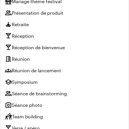
festival
Mariage thème festival
group
Présentation de produit
self_improvement
Retraite
local_bar
Réception
local_bar
Réception de bienvenue
meeting_room
Réunion
groups
Réunion de lancement
school
Symposium
group
Séance de brainstorming
photo_camera
Séance photo
sports_kabaddi
Team building
local_bar
Verre / apéro