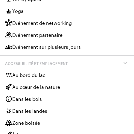
self_improvement
Yoga
hub
Événement de networking
group
Événement partenaire
groups
Événement sur plusieurs jours
expand_more
ACCESSIBILITÉ ET EMPLACEMENT
water
Au bord du lac
emoji_nature
Au cœur de la nature
info
Dans les bois
grass
Dans les landes
forest
Zone boisée