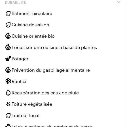
expand_more
DURABILITÉ
eco
Bâtiment circulaire
eco
Cuisine de saison
compost
Cuisine orientée bio
compost
Focus sur une cuisine à base de plantes
emoji_nature
Potager
compost
Prévention du gaspillage alimentaire
hive
Ruches
water_drop
Récupération des eaux de pluie
grass
Toiture végétalisée
eco
Traiteur local
recycling
Tri du plastique, du papier et du verre