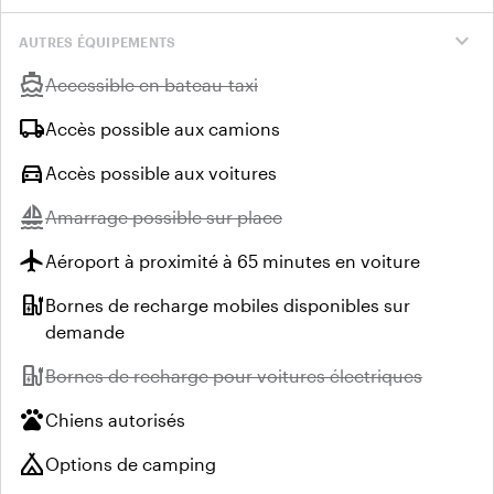
expand_more
AUTRES ÉQUIPEMENTS
directions_boat
Indisponible :
Accessible en bateau-taxi
local_shipping
Accès possible aux camions
directions_car
Accès possible aux voitures
sailing
Indisponible :
Amarrage possible sur place
flight
Aéroport à proximité à 65 minutes en voiture
ev_station
Bornes de recharge mobiles disponibles sur
demande
ev_station
Indisponible :
Bornes de recharge pour voitures électriques
pets
Chiens autorisés
camping
Options de camping