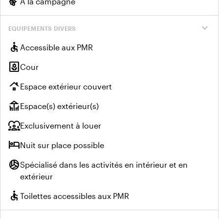
emoji_nature
À la campagne
expand_more
EQUIPEMENTS DIVERS
accessible
Accessible aux PMR
yard
Cour
roofing
Espace extérieur couvert
deck
Espace(s) extérieur(s)
diversity_1
Exclusivement à louer
hotel
Nuit sur place possible
sports_volleyball
Spécialisé dans les activités en intérieur et en
extérieur
accessible
Toilettes accessibles aux PMR