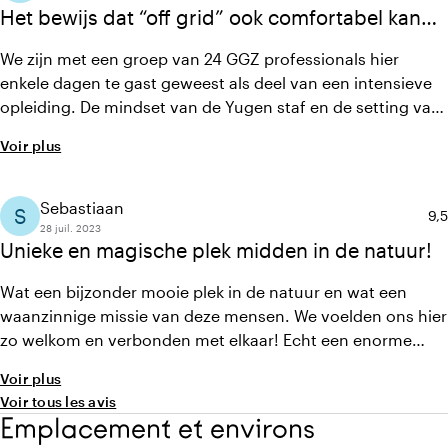
Het bewijs dat “off grid” ook comfortabel kan
zijn!
We zijn met een groep van 24 GGZ professionals hier
enkele dagen te gast geweest als deel van een intensieve
opleiding. De mindset van de Yugen staf en de setting van
de accomodatie hebben stevig bijgedragen aan een
Voir plus
fantastische ervaring, diepe inzichten en versterking van
onderlinge relaties.
Sebastiaan
S
No
9,5
28 juil. 2023
Unieke en magische plek midden in de natuur!
Wat een bijzonder mooie plek in de natuur en wat een
waanzinnige missie van deze mensen. We voelden ons hier
zo welkom en verbonden met elkaar! Echt een enorme
aanrader
Voir plus
Voir tous les avis
Emplacement et environs