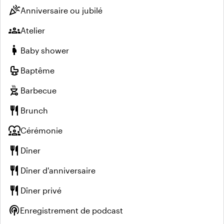
celebration
Anniversaire ou jubilé
groups
Atelier
pregnant_woman
Baby shower
crib
Baptême
outdoor_grill
Barbecue
restaurant
Brunch
diversity_1
Cérémonie
restaurant
Dîner
restaurant
Dîner d'anniversaire
restaurant
Dîner privé
podcasts
Enregistrement de podcast