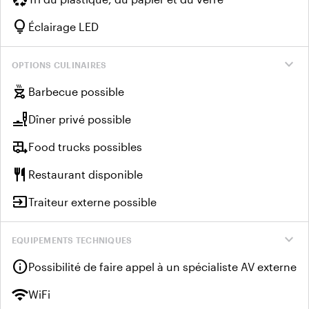
lightbulb
Éclairage LED
expand_more
OPTIONS CULINAIRES
outdoor_grill
Barbecue possible
brunch_dining
Dîner privé possible
rv_hookup
Food trucks possibles
restaurant
Restaurant disponible
input
Traiteur externe possible
expand_more
EQUIPEMENTS TECHNIQUES
info
Possibilité de faire appel à un spécialiste AV externe
wifi
WiFi