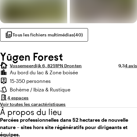
photo_library
Tous les fichiers multimédias
(
40
)
Yūgen Forest
cottage
Note moy
Nombr
Vossemeerdijk 6, 8251PN Dronten
9,3
4 avis
Points forts
location_city
Au bord du lac & Zone boisée
Environnement
person_pin
15-350 personnes
Capacité
style
Bohème / Ibiza & Rustique
Ambiance
meeting_room
4 espaces
Voir toutes les caractéristiques
À propos du lieu
Percées professionnelles dans 52 hectares de nouvelle
nature – sites hors site régénératifs pour dirigeants et
équipes.