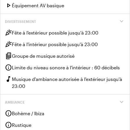
play_arrow
Équipement AV basique
expand_more
DIVERTISSEMENT
celebration
Fête à l'extérieur possible jusqu'à 23:00
celebration
Fête à l'intérieur possible jusqu'à 23:00
speaker_group
Groupe de musique autorisé
info
Limite du niveau sonore à l'intérieur : 60 décibels
music_note
Musique d'ambiance autorisée à l'extérieur jusqu'à
23:00
expand_more
AMBIANCE
info
Bohème / Ibiza
info
Rustique