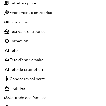
group
Entretien privé
celebration
Evénement d'entreprise
groups
Exposition
festival
Festival d'entreprise
school
Formation
nightlife
Fête
cake
Fête d'anniversaire
nightlife
Fête de promotion
pregnant_woman
Gender reveal party
cake
High Tea
groups
Journée des familles