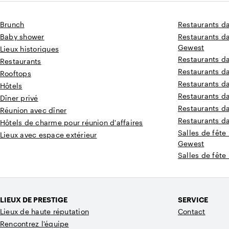
Brunch
Restaurants d
Baby shower
Restaurants da
Gewest
Lieux historiques
Restaurants d
Restaurants
Restaurants da
Rooftops
Restaurants d
Hôtels
Restaurants 
Dîner privé
Restaurants d
Réunion avec dîner
Restaurants d
Hôtels de charme pour réunion d'affaires
Salles de fête
Lieux avec espace extérieur
Gewest
Salles de fête
LIEUX DE PRESTIGE
SERVICE
Lieux de haute réputation
Contact
Rencontrez l'équipe