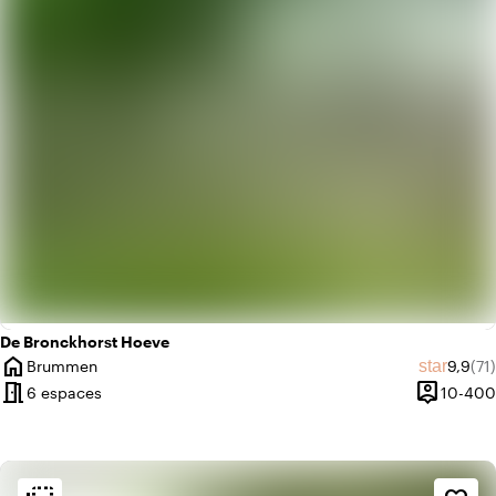
info
Tendance
De Bronckhorst Hoeve
home
Note m
Nom
star
Brummen
9,9
(71)
Ville
meeting_room
person_pin
6 espaces
10-400
Capacité
Ambiance