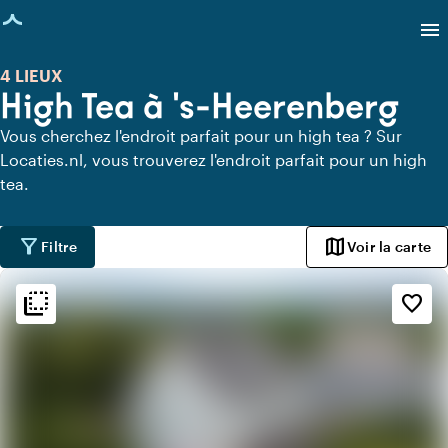
age chargée
menu
4 LIEUX
High Tea à 's-Heerenberg
Vous cherchez l'endroit parfait pour un high tea ? Sur
Locaties.nl, vous trouverez l'endroit parfait pour un high
tea.
filter_alt
map
Filtre
Voir la carte
flip_to_back
flip_to_back
Ambiance
favorite_border
info
Chaleureux
info
Scandinave