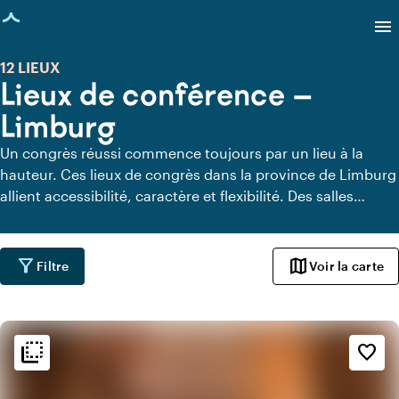
age chargée
menu
12 LIEUX
Lieux de conférence —
Limburg
Un congrès réussi commence toujours par un lieu à la
hauteur. Ces lieux de congrès dans la province de Limburg
allient accessibilité, caractère et flexibilité. Des salles
modernes en plein cœur de la ville aux cadres inspirants en
pleine nature, vous y trouverez des lieux où contenu et
expérience se rencontrent. Idéal pour faire de votre
filter_alt
map
Filtre
Voir la carte
événement une réussite !
flip_to_back
flip_to_back
Ambiance
favorite_border
info
Design contemporain
info
Tendance