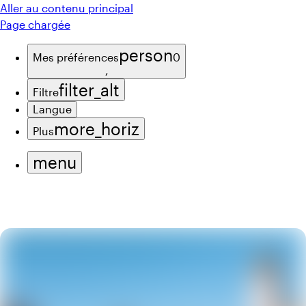
Aller au contenu principal
Page chargée
person
Mes préférences
0
,
filter_alt
Filtre
Langue
more_horiz
Plus
menu