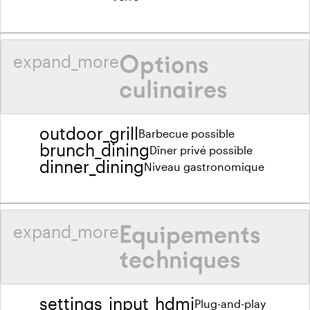
Options
expand_more
culinaires
outdoor_grill
Barbecue possible
brunch_dining
Dîner privé possible
dinner_dining
Niveau gastronomique
Equipements
expand_more
techniques
settings_input_hdmi
Plug-and-play