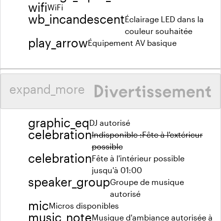
wifi
WiFi
wb_incandescent
Éclairage LED dans la
couleur souhaitée
play_arrow
Équipement AV basique
Divertissement
expand_more
graphic_eq
DJ autorisé
celebration
Indisponible :
Fête à l'extérieur
possible
celebration
Fête à l'intérieur possible
jusqu'à 01:00
speaker_group
Groupe de musique
autorisé
mic
Micros disponibles
music_note
Musique d'ambiance autorisée à