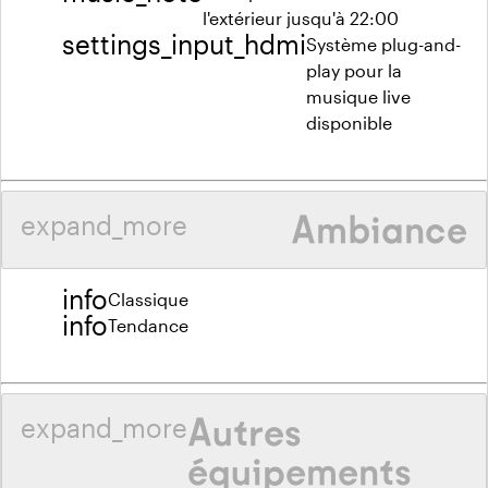
l'extérieur jusqu'à 22:00
settings_input_hdmi
Système plug-and-
play pour la
musique live
disponible
Ambiance
expand_more
info
Classique
info
Tendance
Autres
expand_more
équipements