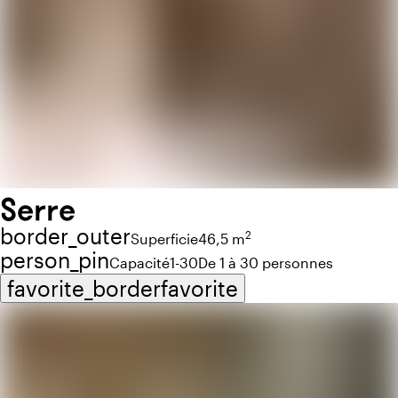
Serre
border_outer
2
Superficie
46,5 m
person_pin
Capacité
1-30
De 1 à 30 personnes
favorite_border
favorite