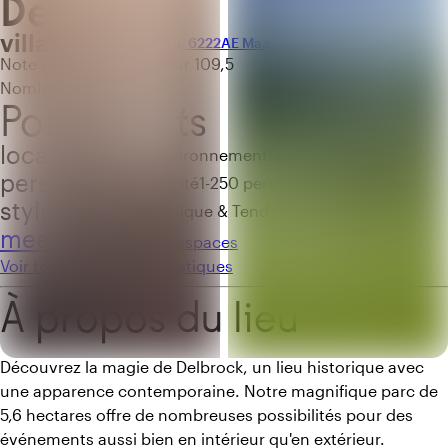
Delbrock
villa
Meerssenerweg 1a, 6222AE Maastricht
Note moyenne de 9,5 sur 10
9,5
Nombre d'avis : 2
2 avis
Points forts
location_city
Environnement
Dans un parc
person_pin
Capacité
1-250 personnes
style
Ambiance
Classique & Tendance
meeting_room
7 espaces
Voir toutes les caractéristiques
À propos du lieu
Découvrez la magie de Delbrock, un lieu historique avec
une apparence contemporaine. Notre magnifique parc de
5,6 hectares offre de nombreuses possibilités pour des
événements aussi bien en intérieur qu'en extérieur.