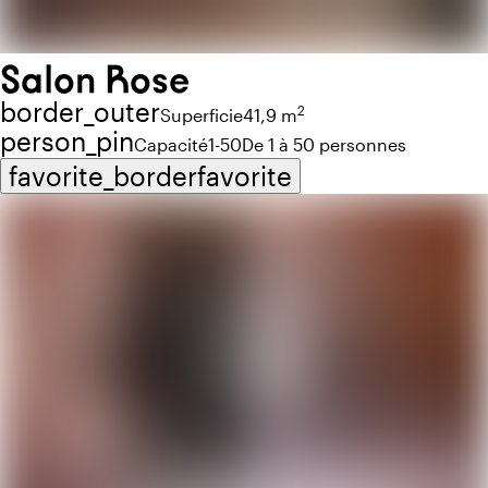
Salon Rose
border_outer
2
Superficie
41,9 m
person_pin
Capacité
1-50
De 1 à 50 personnes
favorite_border
favorite