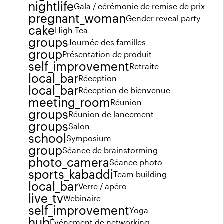
nightlife
Gala / cérémonie de remise de prix
pregnant_woman
Gender reveal party
cake
High Tea
groups
Journée des familles
group
Présentation de produit
self_improvement
Retraite
local_bar
Réception
local_bar
Réception de bienvenue
meeting_room
Réunion
groups
Réunion de lancement
groups
Salon
school
Symposium
group
Séance de brainstorming
photo_camera
Séance photo
sports_kabaddi
Team building
local_bar
Verre / apéro
live_tv
Webinaire
self_improvement
Yoga
hub
Événement de networking