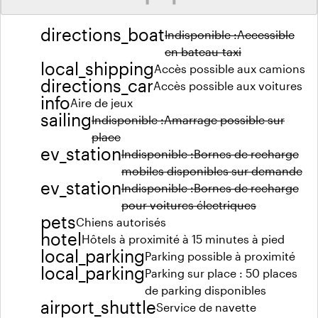
directions_boat
Indisponible :
Accessible
en bateau-taxi
local_shipping
Accès possible aux camions
directions_car
Accès possible aux voitures
info
Aire de jeux
sailing
Indisponible :
Amarrage possible sur
place
ev_station
Indisponible :
Bornes de recharge
mobiles disponibles sur demande
ev_station
Indisponible :
Bornes de recharge
pour voitures électriques
pets
Chiens autorisés
hotel
Hôtels à proximité à 15 minutes à pied
local_parking
Parking possible à proximité
local_parking
Parking sur place : 50 places
de parking disponibles
airport_shuttle
Service de navette