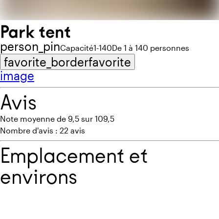
Park tent
person_pin
Capacité
1-140
De 1 à 140 personnes
favorite_border
favorite
image
Avis
Note moyenne de 9,5 sur 10
9,5
Nombre d'avis : 2
2 avis
Emplacement et
environs