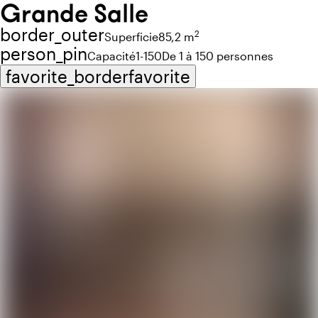
Grande Salle
border_outer
2
Superficie
85,2 m
person_pin
Capacité
1-150
De 1 à 150 personnes
favorite_border
favorite