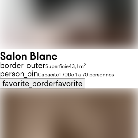
Salon Blanc
border_outer
2
Superficie
43,1 m
person_pin
Capacité
1-70
De 1 à 70 personnes
favorite_border
favorite