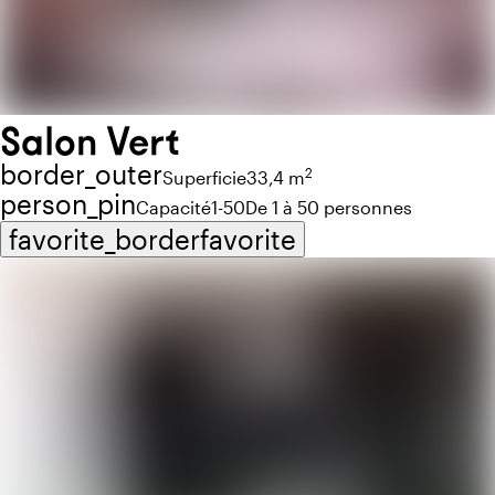
Salon Vert
border_outer
2
Superficie
33,4 m
person_pin
Capacité
1-50
De 1 à 50 personnes
favorite_border
favorite