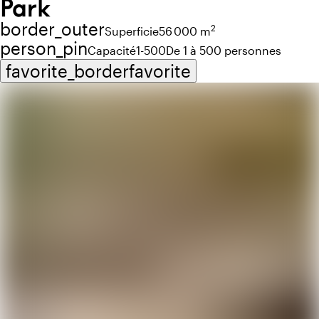
Park
border_outer
2
Superficie
56 000 m
person_pin
Capacité
1-500
De 1 à 500 personnes
favorite_border
favorite