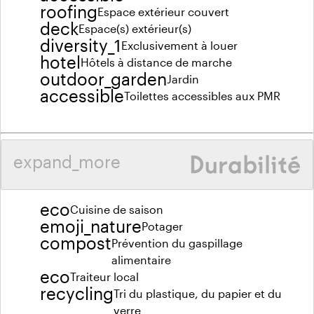
roofing
Espace extérieur couvert
deck
Espace(s) extérieur(s)
diversity_1
Exclusivement à louer
hotel
Hôtels à distance de marche
outdoor_garden
Jardin
accessible
Toilettes accessibles aux PMR
Durabilité
expand_more
eco
Cuisine de saison
emoji_nature
Potager
compost
Prévention du gaspillage
alimentaire
eco
Traiteur local
recycling
Tri du plastique, du papier et du
verre