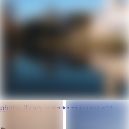
photo_library
Tous les fichiers multimédias
(
28
)