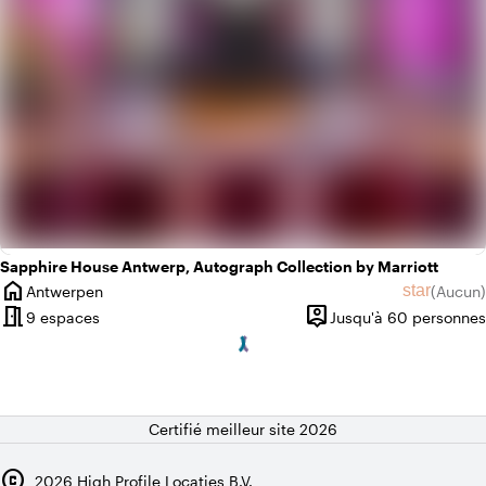
Sapphire House Antwerp, Autograph Collection by Marriott
home
star
Antwerpen
(
Aucun
)
Ville
Aucun avi
meeting_room
person_pin
9 espaces
Jusqu'à 60 personnes
Capacité
Certifié meilleur site 2026
copyright
2026
High Profile Locaties B.V.