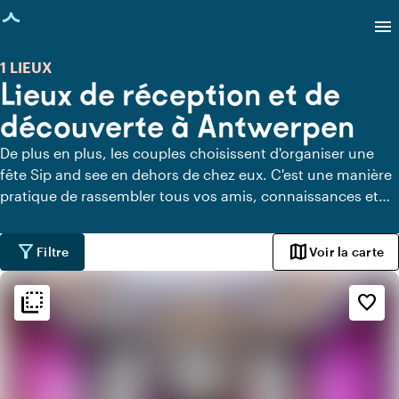
age chargée
menu
1 LIEUX
Lieux de réception et de
découverte à Antwerpen
De plus en plus, les couples choisissent d'organiser une
fête Sip and see en dehors de chez eux. C'est une manière
pratique de rassembler tous vos amis, connaissances et
famille en même temps après la naissance de votre enfant.
Ci-dessous, vous trouverez les plus beaux lieux pour une
filter_alt
map
Filtre
Voir la carte
fête Sip and see à Antwerpen.
flip_to_back
flip_to_back
Ambiance
favorite_border
style
Hôtel chic
info
Design contemporain